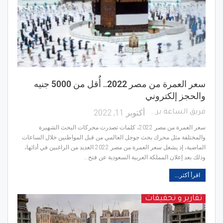
سعر العمرة من مصر 2022.. أٌقل من 5000 جنيه
والحجز إلكتروني
أكتوبر 11, 2022
فريق الساعة برس
سعر العمرة من مصر 2022، كلمات تصدرت محركات البحث الشهيرة
والمختلفة مثل محرك بحث جوجل العالمي من قبل المواطنين خلال الساعات
الماضية، إذ يشغل سعر العمرة من مصر 2022 العديد من الراغبين في أدائها،
وذلك بعد إعلان المملكة العربية السعودية عن فتح…
اقرأ أكثر...
تقارير و تحقيقات