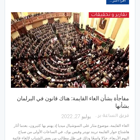
اقرأ أكثر...
تقارير و تحقيقات
مفاجأة بشأن الغاء القايمة: هناك قانون في البرلمان
بشأنها
يوليو 27, 2022
فريق الساعة برس
الغاء القايمة، موضوع مثار على السوشيال ميديا إذ يهتم بها كثيرون، بعدما أثار
هاشتاج حوار القايمة تريند تويتر وفيس بوك، في الساعات الأولى من صباح
اليوم الأربعاء، جدًلا واسعًا وذلك في ظل مطالب من بعض الشباب لإلغاء قائمة