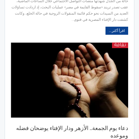
حالة من الجدل شهدتها منصات التواصل الاجتماعي خلال الساعات الماضية،
عقب تصدر تريند «سقوط القايمة في مصر» عمليات البحث، إذ ازدادت تساؤلات
العديد من السيدات نحو حكم قائمة المنقولات الزوجية في حالة الخلع، وكانت
كشفت دار الإفتاء المصرية في فتوى…
اقرأ أكثر...
ثقافة
دعاء يوم الجمعة.. الأزهر ودار الإفتاء يوضحان فضله
وموعده