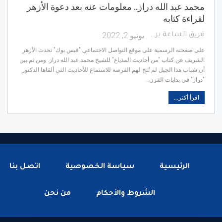
محمد عبد الله دراز.. معلومات عنه بعد دعوة الأزهر
لقراءة كتابه
يونيو 2, 2022
فريق الساعة برس
على صفحته الرسمية على موقع التواصل الاجتماعي "فيس بوك" تحدث الأزهر
الشريف عن كتاب "من أحاديث المذياع" للشيخ محمد عبد الله دراز. ومن ثم بين
أن شباب هذا الجيل لم تُتح لهم الفرصة للاستماع للأحاديث التي ألقاها الدكتور
"دراز" في بدايات القرن…
اقرأ أكثر...
الرئيسية
سياسة الخصوصية
اتصل بنا
الشروط والأحكام
من نحن