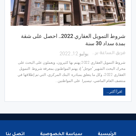
شروط التمويل العقاري 2022.. احصل على شقة
بمدة سداد 30 سنة
يوليو 12, 2022
فريق الساعة برس
شروط التمويل العقاري 2022 يهتم بها كثيرون، ويعملون على البحث على
محرك البحث الشهير "جوجل" إذ يهتم المواطنون بمعرفة شروط. التمويل
العقاري 2022، وكل ما يتعلق بمبادرة. البنك المركزي، التي تم إطلاقها في
منتصف العام الماضي، تيسيرا. على المواطنين…
اقرأ أكثر...
الرئيسية
سياسة الخصوصية
اتصل بنا