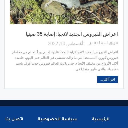
اعراض الفيروس الجديد لانجيا: إصابة 35 صينيا
أغسطس 10, 2022
فريق الساعة برس
اعراض الفيروس الجديد لانجيا تزايد البحث عليها، إذ لم يهدأ العالم من مخاطر
فيروس كورونا المستجد التي ما زالت تتفشى في العالم حتى اليوم، حاصدة
آلاف الأرواح من مختلف الأنحاء، حتى باغت العالم فيروس جديد عُرف باسم
«لانجيا»، والذي ظهر مؤخرًا في…
اقرأ أكثر...
الرئيسية
سياسة الخصوصية
اتصل بنا