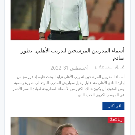
أسماء المدربين المرشحين لتدريب الأهلي.. تطور
صادم
أغسطس 31, 2022
فريق الساعة برس
أسماء المدربين المرشحين لتدريب الأهلي تزايد البحث عليه، إذ قرر مجلس
إدارة النادي الأهلي منذ قليل رحيل سواريش المدرب البرتغالي بصورة رسمية
ومن المتوقع أن يكون هناك الكثير من الأسماء المطروحة لقيادة النسر الأحمر
في الموسم الكروي الجديد الذي…
اقرأ أكثر...
رياضة