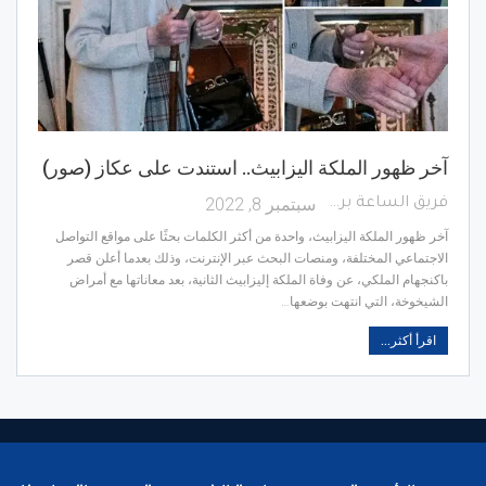
آخر ظهور الملكة اليزابيث.. استندت على عكاز (صور)
سبتمبر 8, 2022
فريق الساعة برس
آخر ظهور الملكة اليزابيث، واحدة من أكثر الكلمات بحثًا على مواقع التواصل
الاجتماعي المختلفة، ومنصات البحث عبر الإنترنت، وذلك بعدما أعلن قصر
باكنجهام الملكي، عن وفاة الملكة إليزابيث الثانية، بعد معاناتها مع أمراض
الشيخوخة، التي انتهت بوضعها…
اقرأ أكثر...