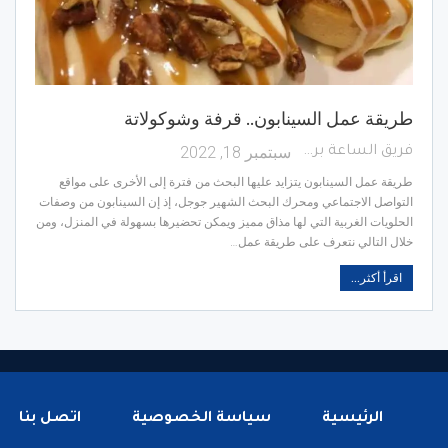
طريقة عمل السينابون.. قرفة وشوكولاتة
سبتمبر 18, 2022
فريق الساعة برس
طريقة عمل السينابون يتزايد عليها البحث من فترة إلى الأخرى على مواقع
التواصل الاجتماعي ومحرك البحث الشهير جوجل، إذ إن السينابون من وصفات
الحلويات الغربية التي لها مذاق مميز ويمكن تحضيرها بسهولة في المنزل، ومن
خلال التالي نتعرف على طريقة عمل…
اقرأ أكثر...
الرئيسية
سياسة الخصوصية
اتصل بنا