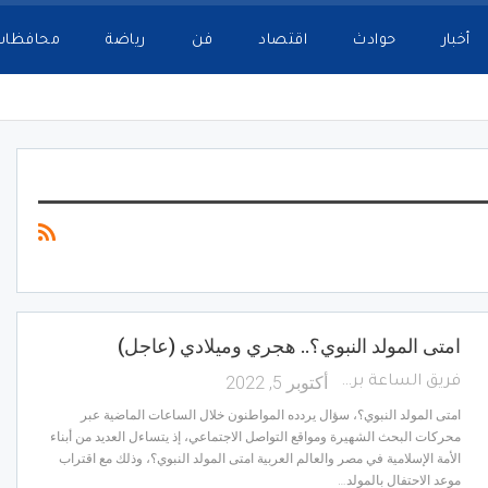
أخبار
حوادث
اقتصاد
فن
رياضة
محافظات
امتى المولد النبوي؟.. هجري وميلادي (عاجل)
أكتوبر 5, 2022
فريق الساعة برس
امتى المولد النبوي؟، سؤال يردده المواطنون خلال الساعات الماضية عبر
محركات البحث الشهيرة ومواقع التواصل الاجتماعي، إذ يتساءل العديد من أبناء
الأمة الإسلامية في مصر والعالم العربية امتى المولد النبوي؟، وذلك مع اقتراب
موعد الاحتفال بالمولد…