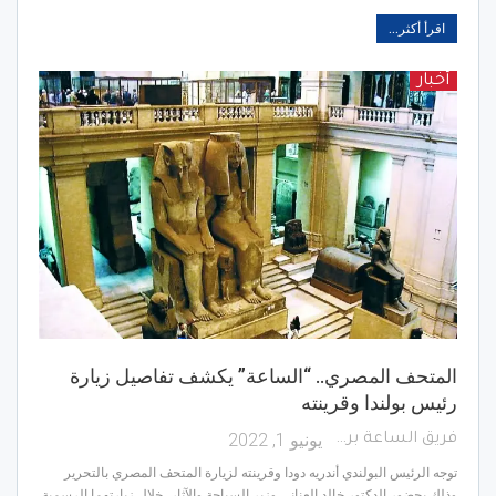
اقرأ أكثر...
أخبار
المتحف المصري.. “الساعة” يكشف تفاصيل زيارة
رئيس بولندا وقرينته
يونيو 1, 2022
فريق الساعة برس
توجه الرئيس البولندي أندريه دودا وقرينته لزيارة المتحف المصري بالتحرير
وذلك بحضور الدكتور خالد العناني وزير السياحة والآثار، خلال زيارتهما الرسمية