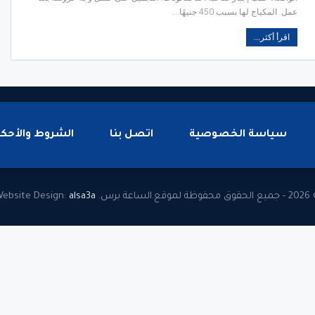
عمل. المكياج لها بسبب 450 جنيهًا.…
اقرأ أكثر...
سياسة الخصوصية
اتصل بنا
الشروط والأحكا
وظة لموقع.الساعة برس.
alsa3a
ebsite Design: