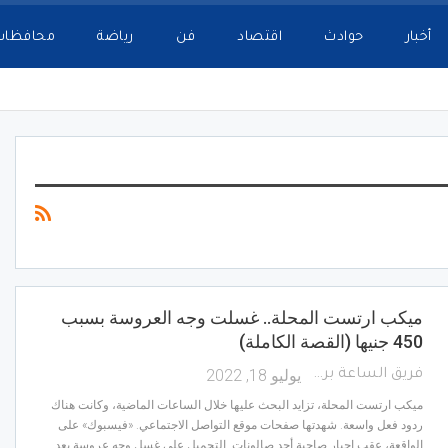
أخبار
حوادث
اقتصاد
فن
رياضة
محافظات
ميكب ارتست المحلة.. غسلت وجه العروسة بسبب
450 جنيها (القصة الكاملة)
يوليو 18, 2022
فريق الساعة برس
ميكب ارتست المحلة، تزايد البحث عليها خلال الساعات الماضية، وكانت هناك
ردود فعل واسعة. شهدتها صفحات موقع التواصل الاجتماعي. «فيسبوك» على
الواقعة، عقب إجبار صاحبة أحد صالونات. التجميل على غسل وجه عروسة بعد