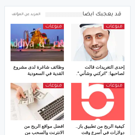
قد يعجبك ايضا
المزيد عن المؤلف
منوعات
منوعات
إحدى التغريدات قالت
وظائف شاغرة لدى مشروع
لصاحبها: “اتركني وشأني”.
القدية في السعودية
منوعات
منوعات
كيفية الربح من تطبيق باز..
افضل مواقع الربح من
دولارات في أسرع وقت
الانترنت والسحب من