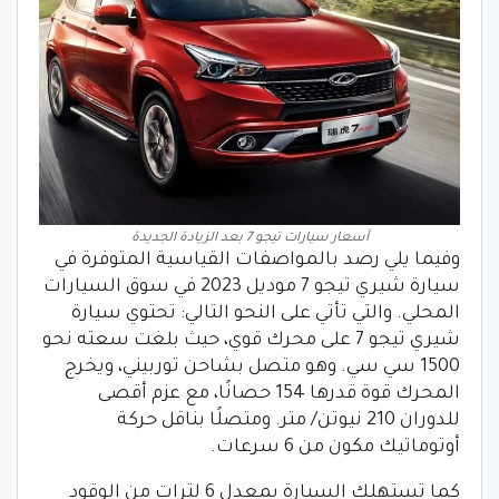
أسعار سيارات تيجو 7 بعد الزيادة الجديدة
وفيما يلي رصد بالمواصفات القياسية المتوفرة في
سيارة شيري تيجو 7 موديل 2023 في سوق السيارات
المحلي. والتي تأتي على النحو التالي: تحتوي سيارة
شيري تيجو 7 على محرك قوي، حيث بلغت سعته نحو
1500 سي سي. وهو متصل بشاحن توربيني، ويخرج
المحرك قوة قدرها 154 حصانًا، مع عزم أقصى
للدوران 210 نيوتن/ متر. ومتصلًا بناقل حركة
أوتوماتيك مكون من 6 سرعات.
كما تستهلك السيارة بمعدل 6 لترات من الوقود