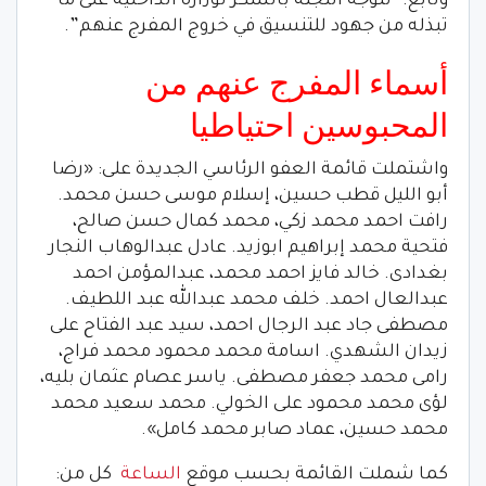
وتابع: “تتوجه اللجنة بالشكر لوزارة الداخلية على ما
تبذله من جهود للتنسيق في خروج المفرج عنهم”.
أسماء المفرج عنهم من
المحبوسين احتياطيا
واشتملت قائمة العفو الرئاسي الجديدة على: «رضا
أبو الليل قطب حسين، إسلام موسى حسن محمد.
رافت احمد محمد زكي، محمد كمال حسن صالح،
فتحية محمد إبراهيم ابوزيد. عادل عبدالوهاب النجار
بغدادى. خالد فايز احمد محمد، عبدالمؤمن احمد
عبدالعال احمد. خلف محمد عبدالله عبد اللطيف.
مصطفى جاد عبد الرجال احمد، سيد عبد الفتاح على
زيدان الشهدي. اسامة محمد محمود محمد فراج،
رامى محمد جعفر مصطفى. ياسر عصام عثمان بليه،
لؤى محمد محمود على الخولي. محمد سعيد محمد
محمد حسين، عماد صابر محمد كامل».
كما شملت القائمة بحسب موقع
الساعة
كل من: