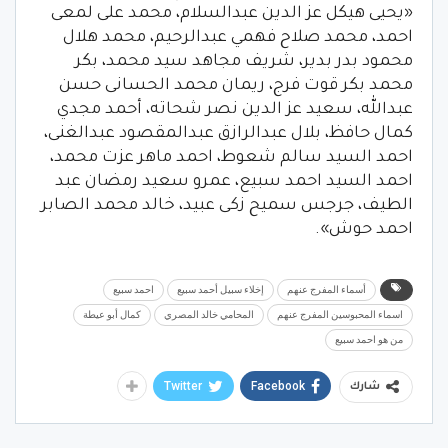
«يحيى هيكل عز الدين عبدالسلام، محمد على لمعى
احمد، محمد صلاح فهمي عبدالرحيم، محمد هلال
محمود بدر بدير، شريف مجاهد سيد محمد، بكر
محمد بكر قوت فرج، ريمان محمد الحسانى حسن
عبدالله، سعيد عز الدين نصر شحاته، أحمد مجدي
كمال حافظ، بلال عبدالرازق عبدالمقصود عبدالغنى،
احمد السيد سالم شعوط، احمد ماهر عزت محمد،
احمد السيد احمد سبيع، عمرو سعيد رمضان عبد
الطيف، جرجس سميح زكى عبيد، خالد محمد الصابر
احمد حوش».
أسماء المفرج عنهم
إخلاء سبيل أحمد سبيع
احمد سبيع
اسماء المحبوسين المفرج عنهم
المحامي خالد المصري
كمال أبو عيطة
من هو احمد سبيع
Twitter
Facebook
شارك