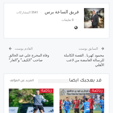
فريق الساعة برس
3541 المشاركات
0 تعليقات
السابق بوست
القادم بوست
محمود كهربا.. القصة الكاملة
وفاة المخرج علي عبد الخالق
للرسالة الغامضة من لاعب
صاحب “الكيف” و”العار”
الأهلي
قد يعجبك ايضا
المزيد عن المؤلف
رياضة
رياضة