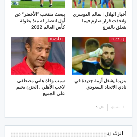
أخبار الهلال | سالم الدوسري
يبحث منتخب “الأخضر” عن
واتخذت قرار صارم فيما
أول انتصار له منذ بطولة
يتعلق بالفرج
كأس العالم 2022
رياضة
رياضة
بنزيما يشغل أزمة جديدة في
سبب وفاة هاني مصطفى
نادي الاتحاد السعودي
لاعب الأهلي.. الحزن يخيم
على الجميع
السابق
التالي
اترك رد