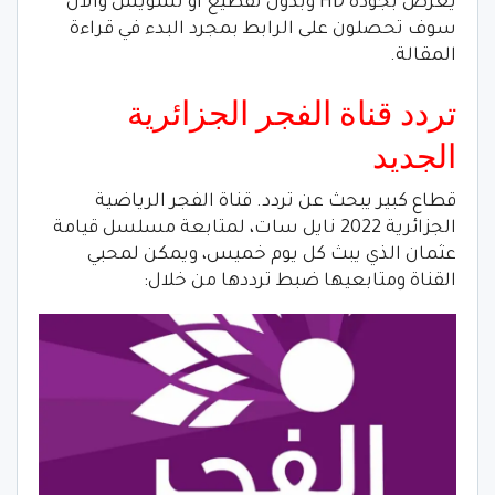
يعرض بجودة HD وبدون تقطيع أو تشويش والآن
سوف تحصلون على الرابط بمجرد البدء في قراءة
المقالة.
تردد قناة الفجر الجزائرية
الجديد
قطاع كبير يبحث عن تردد. قناة الفجر الرياضية
الجزائرية 2022 نايل سات، لمتابعة مسلسل قيامة
عثمان الذي يبث كل يوم خميس، ويمكن لمحبي
القناة ومتابعيها ضبط ترددها من خلال: