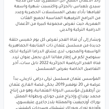
رائد الأعمال الشيخ ابن الشنفري، تبث من مدينة
سيدي بلعباس بالجزائر، واكتسبت شهرة واسعة
لقيامها بأداء بعض المسلسلات الحصرية وعدد
من البرامج الترفيهية المناسبة لجميع الفئات
العمرية، حيث تعرض مجموعة كبيرة من الأعمال
الدرامية التركية والديني
ويشار إلى أن قناة الفجر تعرض كل يوم خميس حلقة
جديدة من مسلسل عثمان ذات المتابعة الجماهيرية
الواسعة والمحبوب لدى عشاق الدراما التركية لذلك
سنوضح لكم في إطار مقالنا الذي يحمل عنوان تردد.
قناة الفجر الرياضية الجزائرية 2022 نايل سات، أخر
التفاصيل الخاصة بعرض المسلسل.
المؤسس عثمان ‏مسلسل تركي درامي تاريخي، بدأ
عرضه في 20 نوفمبر 2019، يحكي قصة الغازي عثمان
بن أرطغرل مؤسس الدولة العثمانية، وهو من إنتاج
محمد بوزداغ، وإخراج متين جوناي، وبطولة الممثل
بوراك أوزجيفيت والممثلة يلدز جاغري عتيقسوي،
وأوزجه تورار، وبوراك تشيليك، وسرحات كيليتش،