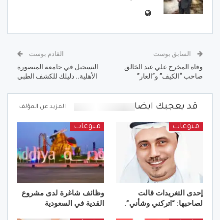
السابق بوست
القادم بوست
وفاة المخرج علي عبد الخالق
التسجيل في جامعة المنصورة
صاحب “الكيف” و”العار”
الأهلية.. دليلك للكشف الطبي
قد يعجبك ايضا
المزيد عن المؤلف
منوعات
منوعات
إحدى التغريدات قالت
وظائف شاغرة لدى مشروع
لصاحبها: “اتركني وشأني”.
القدية في السعودية