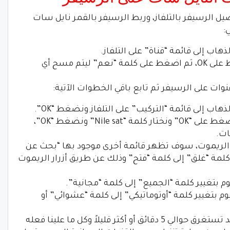
ل الرسيفر بالتلفاز، وربط الرسيفر بالقمر نايل سات
:
الذهاب إلى “حذف جميع القنوات” والضغط على OK، ثم اضغط على كلمة “نعم” ليتم مسح أي
وات على الرسيفر ثم تابع باقي الخطوات الآتية:
نختار “قائمة الأقمار الصناعية” ونقوم بالضغط على “OK” ونختار كلمة “Nile sat” ونضغط “OK”،
ات.
ي الريموت، سوف تظهر قائمة أخرى موجود بها “بحث عن
كلمة “غلق” إلى كلمة “فتح” وذلك عن طريق أزرار الريموت
وم بتغيير كلمة “الجميع” إلى كلمة “مجانية”.
وم بتغيير كلمة “أوتوماتيكي” إلى كلمة “عشوائي” أو
سوف يقوم الرسيفر بعملية التنزيل التي قد تستغرق حوالي 5 دقائق أو أكثر قليلاً وكل ما علينا فعله