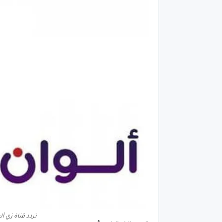
تردد قناة زي ألو