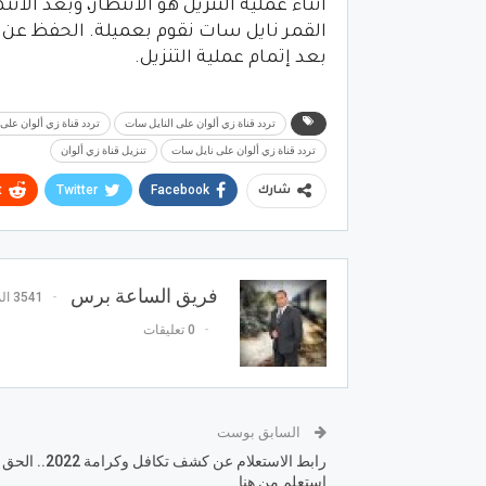
أثناء عملية التنزيل هو الانتظار، وبعد الا
القمر نايل سات نقوم بعميلة. الحفظ عن
بعد إتمام عملية التنزيل.
تردد قناة زي ألوان على النايل سات
تردد قناة زي ألوان على جم
تردد قناة زي ألوان على نايل سات
تنزيل قناة زي ألوان
t
Twitter
Facebook
شارك
فريق الساعة برس
3541 المشاركات
0 تعليقات
السابق بوست
رابط الاستعلام عن كشف تكافل وكرامة 2022.. الحق
استعلم من هنا