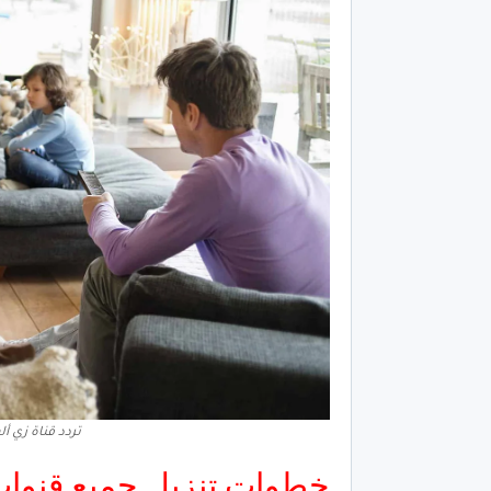
تردد قناة زي ألو
خطوات تنزيل جميع قنوات