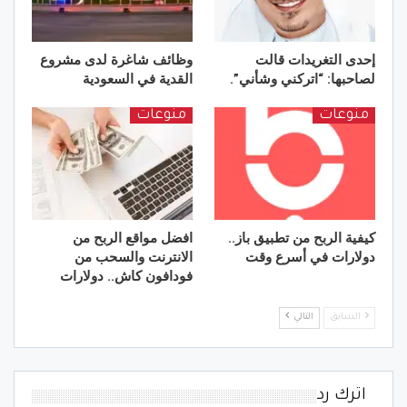
إحدى التغريدات قالت
وظائف شاغرة لدى مشروع
لصاحبها: “اتركني وشأني”.
القدية في السعودية
منوعات
منوعات
كيفية الربح من تطبيق باز..
افضل مواقع الربح من
دولارات في أسرع وقت
الانترنت والسحب من
فودافون كاش.. دولارات
السابق
التالي
اترك رد