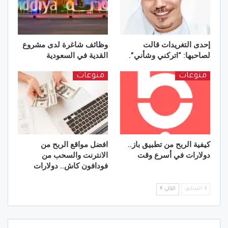
إحدى التغريدات قالت
وظائف شاغرة لدى مشروع
لصاحبها: “اتركني وشأني”.
القدية في السعودية
منوعات
منوعات
كيفية الربح من تطبيق باز..
افضل مواقع الربح من
دولارات في أسرع وقت
الانترنت والسحب من
فودافون كاش.. دولارات
السابق
التالي