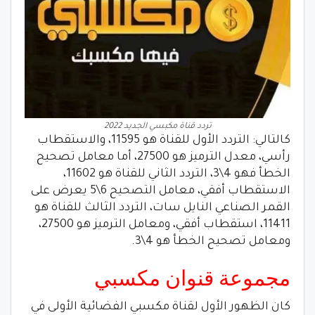
تردد قناة مكبسي الجديد 2022
كالتالي: التردد الأول للقناة هو 11595، والاستقطاب
رأسي، معدل الترميز هو 27500، أما معامل تصحيح
الخطأ فهو 4\3، التردد الثاني للقناة هو 11602،
الاستقطاب أفقي، معامل التصحيح 6\5 يعرض على
القمر الصناعي النايل سات، التردد الثالث للقناة هو
11411، استقطاب أفقي، ومعامل الترميز هو 27500،
ومعامل تصحيح الخطأ هو 4\3.
مجموعة قنوان مكسبي
كان الظهور الأول لقناة مكسبي الفضائية الأولى في