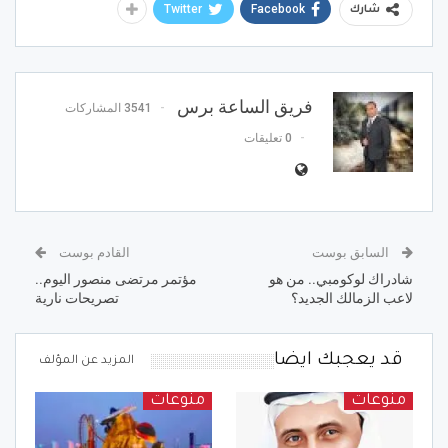
Twitter
Facebook
شارك
فريق الساعة برس
3541 المشاركات
0 تعليقات
السابق بوست
القادم بوست
شادراك لوكومبي.. من هو
مؤتمر مرتضى منصور اليوم..
لاعب الزمالك الجديد؟
تصريحات نارية
قد يعجبك ايضا
المزيد عن المؤلف
منوعات
منوعات