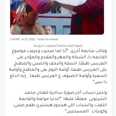
حقيقة إلغاء قائمة المنقولات الزوجية
وقالت متابعة أخرى: “أنا لما صحيت وعرفت موضوع
القايمة دا، الشبكة والمهر والمقدم والمؤخر على
العريس طبعًا، الشقة والنجف والصيني والمطبخ.
على العريس طبعا، أوضة النوم بقي والمطبخ وأوضة
السفرة وأوضة الضيوف ع العريس طبعا.. إيه الدلع
دا بس”.
ونشر حساب آخر صورة ساخرة للفنان محمد
الشرنوبي. معلقًا عليها: “الدنيا مولعة والقايمة
اتلغت، والشباب اللي هيتجوز هيشتري طقم صيني،
وكوبيات..المسيحيين”.