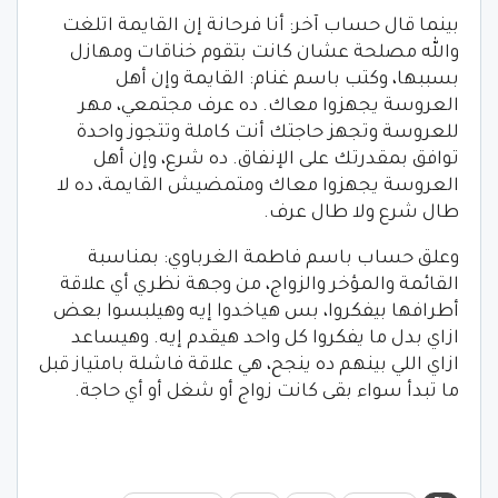
بينما قال حساب آخر: أنا فرحانة إن القايمة اتلغت
والله مصلحة عشان كانت بتقوم خناقات ومهازل
بسببها، وكتب باسم غنام: القايمة وإن أهل
العروسة يجهزوا معاك. ده عرف مجتمعي، مهر
للعروسة وتجهز حاجتك أنت كاملة وتتجوز واحدة
توافق بمقدرتك على الإنفاق. ده شرع، وإن أهل
العروسة يجهزوا معاك ومتمضيش القايمة، ده لا
طال شرع ولا طال عرف.
وعلق حساب باسم فاطمة الغرباوي: بمناسبة
القائمة والمؤخر والزواج، من وجهة نظري أي علاقة
أطرافها بيفكروا، بس هياخدوا إيه وهيلبسوا بعض
ازاي بدل ما يفكروا كل واحد هيقدم إيه. وهيساعد
ازاي اللي بينهم ده ينجح، هي علاقة فاشلة بامتياز قبل
ما تبدأ سواء بقى كانت زواج أو شغل أو أي حاجة.