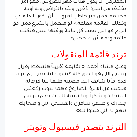
المفترض ألا يكون هناك مهر للعروس. فهو أمر
يختلف من أسرة لأخرى ويتم بالتراضي وله أوجه
مختلفة. فمن جبر خاطر العروس أن يكون لها مهر،
وكذلك القائمة معلقة:« لو هنعمل بالشرع فمن حق
الزوج هو اللي يجيب كل حاجة ووقتها مش هنكتب
قائمة وده مش هيحصل».
ترند قائمة المنقولات
وعلق هشام أحمد: «القايمة تقريباً هتسقط بقرار
رسمي اللي هو اتفاق كله هيتفق عليه يعني زي عرف
كدة. فأنا شايف انها مصيبه طبعا لينا كرجالة
هنجيب من الابرة للصاروخ و هما يدوب ركعتين
استخارة و شكراً. وبالنسبة للبنات خدي فلوس
جهازك واطلعي سافري واتفسحي انتي و صحابك
بيهم يا اللي منكوا لله».
الترند يتصدر فيسبوك وتويتر