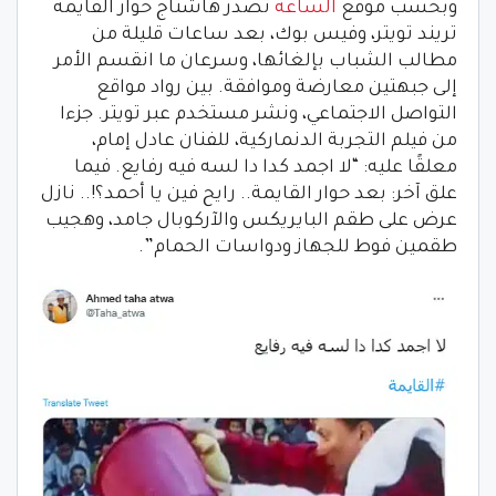
وبحسب موقع
الساعة
تصدر هاشتاج حوار القايمة
تريند تويتر، وفيس بوك، بعد ساعات قليلة من
مطالب الشباب بإلغائها، وسرعان ما انقسم الأمر
إلى جبهتين معارضة وموافقة. بين رواد مواقع
التواصل الاجتماعي، ونشر مستخدم عبر تويتر. جزءا
من فيلم التجربة الدنماركية، للفنان عادل إمام،
معلقًا عليه: “لا اجمد كدا دا لسه فيه رفايع. فيما
علق آخر: بعد حوار القايمة.. رايح فين يا أحمد؟!.. نازل
عرض على طقم البايريكس والآركوبال جامد، وهجيب
طقمين فوط للجهاز ودواسات الحمام”.