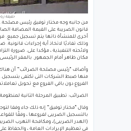
حقيقة زيا
من جانبه وجه مختار توفيق رئيس مصلحة.
أخرى للمنشأة ذاتها يتم تسجيل جميع. فر
وذلك تفاديًا لاتخاذ أية إجراءات قانونية.
ولائحته التنفيذية ، مؤكدا على. ضرورة ا
مكان ظاهر أمام الجمهور. بالمقر الرئيسى و
وأضاف “رئيس مصلحة الضرائب” أن هناك.
منها ضبط الشركات التى تكتفى بتسجيل. ال
الفروع دون باقي الفروع مع تحويل تعاملاته
الضرائب: تطبيق المرحلة الثانية لمنظومة ا
وقال “مختار توفيق” إنه ذلك جاء وفقا لتوج
بالتسجيل الضريبى لفروعها ، وفقًا للقواع
(الهدر الضريبى)، ومكافحة التهرب الضريبى
فى تعظيم الإيرادات العامة ، والحفاظ على 