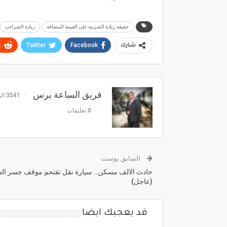
حقيقة زيادة الضريبة على القيمة المضافة
زيادة الضرائب
t
Twitter
Facebook
شارك
فريق الساعة برس
3541 المشاركات
0 تعليقات
السابق بوست
حادث الالف مسكن.. سيارة نقل تقتحم موقف جسر ا
(عاجل)
قد يعجبك ايضا