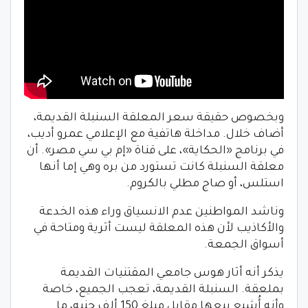
وبخصوص حقيقة سعر المعلقة السنبلة القديمة،
أضاف خلال. مداخلة هاتفية مع الإعلامي عمرو أديب،
في برنامج «الحكاية»، على قناة «إم بي سي مصر». أن
معلقة السنبلة كانت تستورد من بره وهي إما أنها
استلس، أو صاج مطلي بالكروم.
وناشد المواطنين عدم الانسياق وراء هذه الخدعة
والأكاذيب لأن هذه المعلقة ليست أثرية ومتاحة في
أسواق الجمعة.
يذكر أنه أثار هوس جامعي المقتنيات القديمة
بملعقة. السنبلة القديمة، تعجب الجميع، خاصة
وأنه أُشيع بيعها مقابل مبلغ 150 ألف جنيه، ما