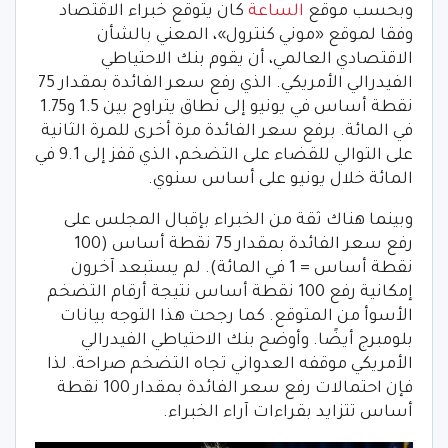
وبحسب موقع
الساعة
كان يتوقع خبراء الاقتصاد
وفقا لموقع «موني كنترول»، المعني بالشأن
الاقتصادي العالمي، أن يقوم بنك الاحتياطي
الفيدرالي الأمريكي. الذي رفع سعر الفائدة بمقدار 75
نقطة أساس في يونيو إلى نطاق يتراوح بين 1.5 و1.75
في المائة. برفع سعر الفائدة مرة أخرى للمرة الثانية
على التوالي للقضاء على التضخم، الذي قفز إلى 9.1 في
المائة خلال يونيو على أساس سنوي.
وبينما هناك ثقة من الخبراء بإقبال المجلس على
رفع سعر الفائدة بمقدار 75 نقطة أساس (100
نقطة أساس = 1 في المائة). لم يستبعد آخرون
إمكانية رفع 100 نقطة أساس نتيجة أرقام التضخم
الأسوأ من المتوقع. كما رجحت هذا التوجه بيانات
بلومبرج أيضًا. وأوضح بنك الاحتياطي الفيدرالي
الأمريكي موقفه العدواني تجاه التضخم صراحة. لذا
فإن احتمالات رفع سعر الفائدة بمقدار 100 نقطة
أساس تتزايد بقراءات آراء الخبراء.