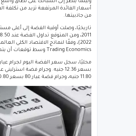
وبينما يُنظر إلى السبائك على نطاق واس
أسعار الفائدة المرتفعة تزيد من تكلفة ال
من جاذبيتها.
2022)، وفقًا لنماذج الاقتصاد الكلي ال
Trading Economics وسط توقعات أن يتم التداول عند 17.44 دولار للأوقية في غضون 12 شهرًا.
11.80 جنيه، وجرام فضة عيار 80 بسعر 10.80 جنيه.