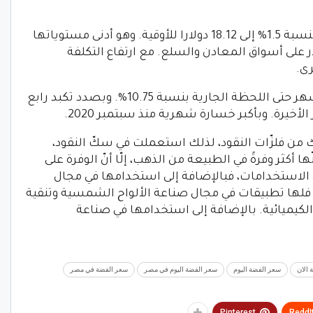
وانخفضت أسعار الفضة، اليوم الأربعاء، بنسبة 1.5% إلى 18.12 دولارا للأوقية. وهو أدنى مستوياتها
 الدولار على أسواق المعادن والسلع. مع ارتفاع التكلفة
ى.
وتراجعت الأسعار منذ مطلع تعاملات الشهر حتى اللحظة الجارية بنسبة 10.75%. وبصدد تكبد رابع
ة. وبأكبر خسارة شهرية منذ سبتمبر 2020.
ك من فلزّات النقود، لذلك استعملت في سكّ النقود،
ها أكثر وفرةً في الطبيعة من الذهب، إلّا أنّ الوفرة على
 الاستخدامات، فبالإضافة إلى استخدامها في مجال
. فلها تطبيقات في مجال صناعة الألواح الشمسية وتنقية
الكيميائية. بالإضافة إلى استخدامها في صناعة
 الان
سعر الفضة اليوم
سعر الفضة اليوم في مصر
سعر الفضة في مصر
Pinterest
ReddI