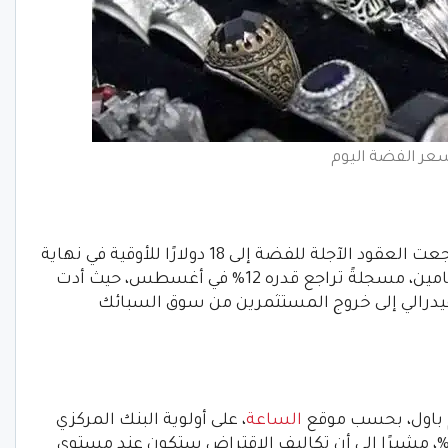
عر الفضة اليوم
سعر الفضة اليوم تزايد عليه البحث، إذ تراجعت العقود الآجلة للفضة إلى 18 دولارًا للأوقية في نهاية
أغسطس، في أكبر انخفاض منذ أكثر من عامين، مسجلةً تراجع قدره 12% في أغسطس، حيث أدت
يدرالي إلى خروج المستثمرين من سوق السبائك
م باول، بحسب موقع
الساعة
، على أولوية البنك المركزي
لأمريكي في خفض التضخم إلى مستوى 2%، مشيرًا إلى أن تكاليف الاقتراض ستكون عند مستوى