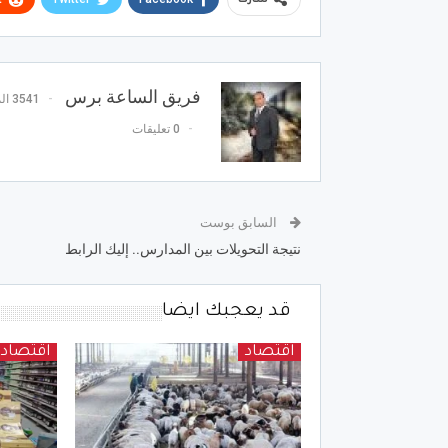
شارك
فريق الساعة برس
3541 المشاركات
0 تعليقات
السابق بوست
نتيجة التحويلات بين المدارس.. إليك الرابط
قد يعجبك ايضا
اقتصاد
اقتصاد