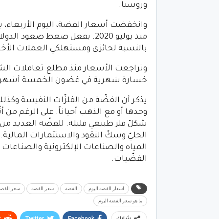
وروسيا.
منذ يوليو 2020. بفعل ضغط صعود
بالنسبة لحائزي ومستهلكي العملات الأخر
خسارة شهرية في غضون الخمسة أشهر الأخير
يذكر أن الفضّة من الفلزّات النفيسة وكذل
وحدها أو مع الذهب أحياناً. على الرغم من أنّ
شكلّ فلز طبيعي قليلة. للفضّة العديد من
الحليّ وسكّ النقود والاستثمارات المالية
المياه والصناعات الإلكترونية والصناعات 
الفضّيات.
اسعار الفضة اليوم
الفضة
سعر الفضة
سعر الفضة
ما هو سعر الفضة اليوم
t
Twitter
Facebook