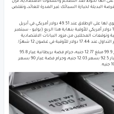
ع على أنها تحوط ضد التضخم والشكوك الاقتصادية، فإن
فرصة البديلة لحيازة السبائك غير المدرة للعائد، وتقلص
تاريخيًا، وصلت أوقية الفضة إلى أعلى مستوى لها على الإطلاق عند 49.51 دولار أمريكي في أبريل
2011، ومن المتوقع تداول الفضة عند 18.50 دولار أمريكي للأوقية بنهاية هذا الربع (يوليو – سبتمبر
عالمية وتوقعات المحللين من مزود البيانات الاقتصادية
محليًا، سجل سعر الفضة اليوم لجرام عيار 99.9 مبلغ 12.77 جنيه، جرام فضة بريطانية عيار 95.8
بسعر 12.36 جنيه. وجرام فضة استرليني عيار 92.5 بسعر 12.03 جنيه، وجرام فضة عيار 90 بسعر