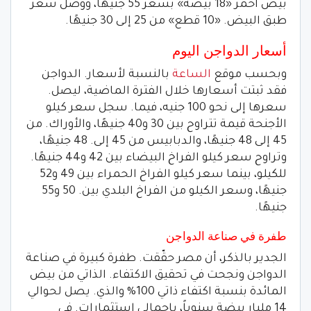
بيض أحمر «18 بيضة» بسعر 55 جنيهًا، ووصل سعر
طبق البيض. «10 قطع» من 25 إلى 30 جنيهًا.
أسعار الدواجن اليوم
وبحسب موقع
الساعة
بالنسبة لأسعار. الدواجن
فقد ثبتت أسعارها خلال الفترة الماضية، ليصل.
سعرها إلى نحو 100 جنيه، فيما. سجل سعر كيلو
الأجنحة قيمة تتراوح بين 30 و40 جنيهًا، والأوراك. من
45 إلى 48 جنيهًا، والدبابيس من 45 إلى. 48 جنيهًا،
وتراوح سعر كيلو الفراخ البيضاء بين 42 و44 جنيهًا.
للكيلو، بينما سعر كيلو الفراخ الحمراء بين 49 و52
جنيهًا، وسعر الكيلو من الفراخ البلدي بين. 50 و55
جنيهًا.
طفرة في صناعة الدواجن
الجدير بالذكر، أن مصر حقّقت. طفرة كبيرة في صناعة
الدواجن ونجحت في تحقيق الاكتفاء. الذاتي من بيض
المائدة بنسبة اكتفاء ذاتي 100% والذي. يصل لحوالي
14 مليار بيضة سنوياً، بإجمالي استثمارات. في