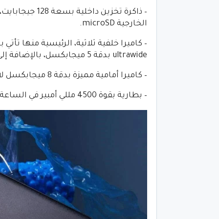
– ذاكرة تخزين 
الخارجية microSD.
ultrawide بدقة 5 ميجابكسل، بالإضافة إلى مستشعر عمق بدقة 2 ميجابكسل.
– كاميرا أمامية مميزة بدقة 8 ميجابكسل لالتقاط صور السيلفي ومكالمات الفيديو.
– بطارية بقوة 4500 مللي أمبير في الساعة، تدعم الشحن السريع بقدرة 20 وات.