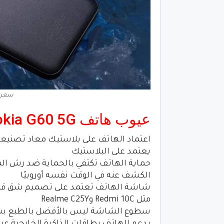
سعر. ومو
عيوب هاتف Nokia G60 5G
اعتماد الهاتف على بلاستيك معاد تصنيعه م
يعتمد على البلاستيك
الكشف عنه في الوقت نفسه أوروبيًا
شاشة الهاتف تعتمد على تصميم شق قطرة ا
مثل Redmi 10C وRealme C25Y
سطوع الشاشة ليس بالأفضل بالطبع بسبب اع
يدعم الهاتف بطاقات الذاكرة الخارجية عب