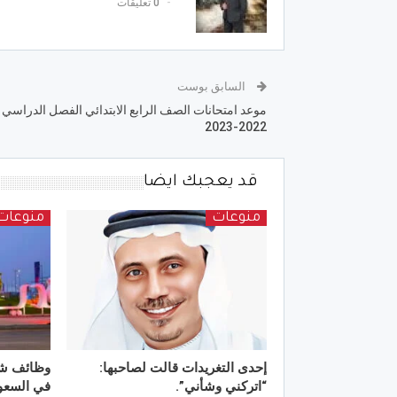
0 تعليقات
السابق بوست
موعد امتحانات الصف الرابع الابتدائي الفصل الدراسي ا
2022-2023
قد يعجبك ايضا
منوعات
منوعات
إحدى التغريدات قالت لصاحبها:
وظائف شا
“اتركني وشأني”.
في السعو