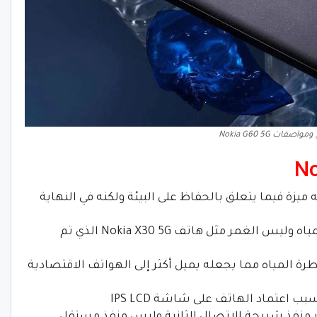
اصفات Nokia G60 5G
يزة فيما يتعلق بالحفاظ على البيئة ولكنه في النهاية
حماية الهاتف تكتفي بالحماية ضد رش المياه وليس الغمر مثل هاتف Nokia X30 5G الذي تم
لمياه مما يجعله يميل أكثر إلى الهواتف الاقتصادية
تماد الهاتف على شاشة IPS LCD
ر منفذ شريحة الاتصال الثانية وليس منفذ مستقل