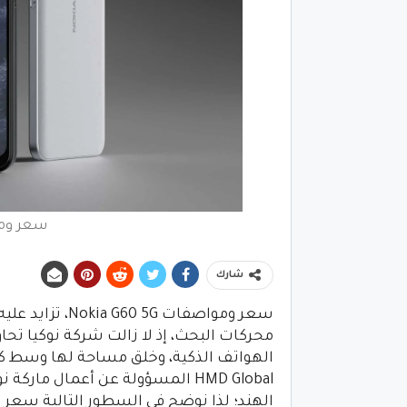
سعر ومواصفا
شارك
سعر ومواصفات G
محركات البحث، إذ لا زالت شركة نوكيا تحا
الهواتف الذكية، وخلق مساحة لها وسط ك
الهند؛ لذا نوضح في السطور التالية سعر ومواصفات  G60 5G