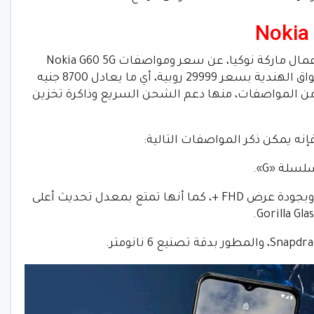
أعلنت شركة HMD Global المسؤولة عن أعمال ماركة نوكيا، عن سعر ومواصفات Nokia G60 5G
فأوضحت أن الهاتف الجديد متاح في الأسواق الهندية بسعر 29999 روبية، أي ما يعادل 8700 جنيه
من المواصفات، منها دعم الشحن السريع وذاكرة تخزين
سلة «G».
– شاشة من نوع LCD، بقياس 6.58 بوصة، وبجودة عرض FHD +، كما أنها تمتع بمعدل تحديث أعلى