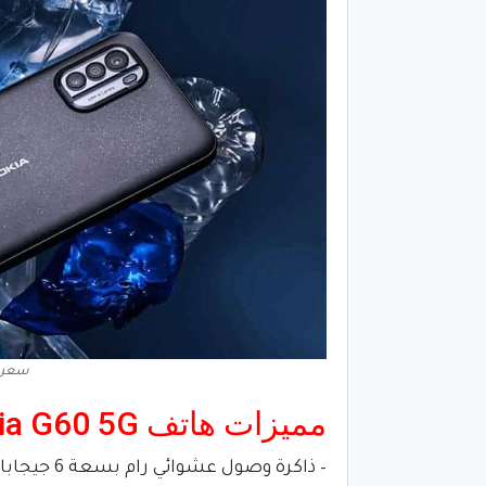
سعر. ومو
مميزات هاتف Nokia G60 5G
– ذاكرة وصول عشوائي رام بسعة 6 جيجابايت.