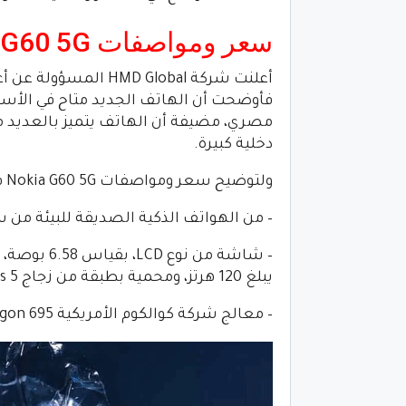
سعر ومواصفات Nokia G60 5G
مصري، مضيفة أن الهاتف يتميز بالعديد 
دخلية كبيرة.
ولتوضيح سعر ومواصفات Nokia G60 5G فإنه يمكن ذكر المواصفات التالية:
– من الهواتف الذكية الصديقة للبيئة من سل
يبلغ 120 هرتز، ومحمية بطبقة من زجاج Gorilla Glass 5.
– معالج شركة كوالكوم الأمريكية Snapdragon 695، والمطور بدقة تصنيع 6 نانومتر.