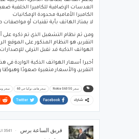
العدسات الإضافية للكاميرا الخلفية ضعيف
الكاميرا الأمامية محدودة الإمكانيات
لا يمتاز الهاتف بأية تقنيات أو مواصفات 
ومن ثم نظام التشغيل الذي تم ذكره على أنه
التقرير، هو النظام المذكور على الموقع ا
الهواتف الذكية قد تقبل الترقي للإصدارا
أخيرا أسعار الهواتف الذكية الواردة في هذ
التقرير، والأسعار متغيرة صعودًا وهبوطًا و
سعر Nokia G60 5G
سعر هاتف نوكيا جي 60
سعر ومواصفات
t
Twitter
Facebook
شارك
فريق الساعة برس
3541 المشاركات