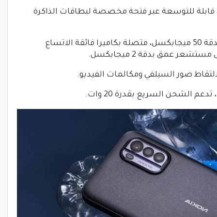
داخلية بسعة 128 جيجابايت، قابلة للتوسعة عبر فتحة مخصصة لبطاقات الذاكرة
– كاميرا خلفية ثلاثية، الرئيسية منها تأتي بدقة 50 ميجابكسل، متصلة بكاميرا فائقة الاتساع