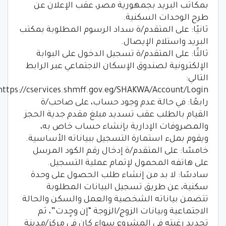
بمكاتب البريد بجمهورية مصر، عقب الإعلان عن
طرح الوحدات السكنية.
ثانيًا: على المتقدم/ة سداد الرسوم المطلوبة بمكتب
البريد واستلام الإيصال.
ثالثًا: على المتقدم/ة تسجيل الدخول على البوابة
الإلكترونية لصندوق الإسكان الاجتماعي عبر الرابط
التالي:
https://cservices.shmff.gov.eg/SHAKWA/Account/Login.
رابعًا: في حالة عدم وجود حساب، على صاحب/ة
القيام بالطلب عقب تسديد مبلغ مقدم جدية الحجز
والمصروفات الإدارية بإنشاء حساب خاص به،
ويقوم بملء استمارة التسجيل ببياناته الأساسية.
خامسًا: على المتقدم/ة إدخال رقم الكود المرسل
على هاتفه المحمول لإتمام عملية التسجيل.
سادسًا: لا بد من إنشاء طلب الحصول على وحدة
سكنية، عن طريق تسجيل البيانات المطلوبة
تتضمن بياناته الشخصية والعمل والسكن والحالة
الاجتماعية وبيانات الزوج/الزوجة “إن وجٍدت”، ثم
تحديد رغبته في المشروع سواء كان في مركز/مدينة