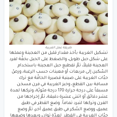
طريقة عمل الغريبة
تشكيل الغريبة بأخذ مقدار قليل من العجينة وعملها
على شكل حبل طويل، والضغط على الحبل بخفّة لفرد
العجينة قليلاً، ثمَّ تقطيع حبل العجينة باستخدام
السّكين إلى مربعات أو معينات حسب الرغبة، ورصّ
حبّات الغريبة على صينية قصيرة الحافّة مع ترك
مسافة بين القطع، وخبز الغريبة في فرن مسخن
مسبقاً على درجة حرارة 170 درجة مئويّة، وتركها لمدة
عشر دقائق أو اثنتي عشرة دقيقة، ثمَّ إخراجها من
الفرن وتركها لتبرد تماماً. وضع القطر في طبق
عميق، ووضع السُكر في طبق عميق آخر، ثمَّ وضع
حبّات الغريبة في القطر. لعدّة ثوانٍ، وبعدها وضعها