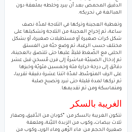
الدقيق المحمص بعد أن يبرد وخلطه بملعقة دون
المبالغة في تحريكه.
وتغطية العجينة وتركها في الثلاجة لمدّة نصف
ساعة، ثم إخراج العجينة من الثلاجة وتشكيلها على
شكل كرات صغيرة أو مستطيلات صغيرة، أو بشكل
مختلف حسب الرغبة، ثم وضع حبّة من الفستق
الحلبي مع الضّغط قليلاً عليها حتى تلتصق بالعجينة،
ثم إدخال الصينيّة مباشرةً إلى فرن مُسخنٍ قبل عشر
دقائق إلى درجة حرارة مئة وخمسين مئويّة وخبزها
على الرف المتوسّط، لمدّة اثنتا عشرة دقيقة تقريبا،
ثم تركها لمدة قليلة حتى تبرد وتصبح صلبة
ومتماسكة ومن ثم تقديمها.
الغريبة بالسكر
تتكون الغريبة بالسكر من: “كوبان من الدّقيق، وصفار
ثلاث بيضات، وكوب من الزبدة الليّنة، وملعقة
صغيرة الحجم من: ماء الزّهر، وماء الورد، وكوب من