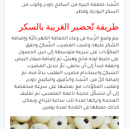
النّشا، ملعقة كبيرة من البيكنج باودر، وكوب من
السكر البودرة، وقطر.
طريقة تّحضير الغريبة بالسكر
يتم وضع الزّبدة في وعاء الخفاقة الكهربائيّة وإضافة
السّكر عليها، وتثبيت المضرب الشّبكيّ وخفق
المكوّنات على سرعة متوسطة إلى حين الحصول
على خليط لونه فاتح وهشّ، ثم إضافة صفار البيض
وخفقه جيداً إلى أن يختفي، ثمَّ تبديل المضرب
الشبكيّ واستخدام مضرب التقليب بدلاً منه، ثم
إضافة كلّ من: النّشا، والدّقيق، والبكينج باودر،
وتقليب المكوّنات مع بعضها على سرعة منخفضة
إلى أن تتشكّل عجينة ناعمة الملمس، ثم تغليف
العجينة وتركها لمدة ثلث ساعة لترتاح، ويمكن
كذلك حفظها في الثلاجة لمدة يومين.