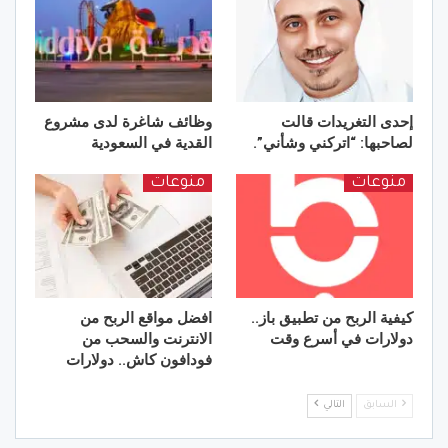
إحدى التغريدات قالت
وظائف شاغرة لدى مشروع
لصاحبها: “اتركني وشأني”.
القدية في السعودية
منوعات
منوعات
كيفية الربح من تطبيق باز..
افضل مواقع الربح من
دولارات في أسرع وقت
الانترنت والسحب من
فودافون كاش.. دولارات
السابق
التالي