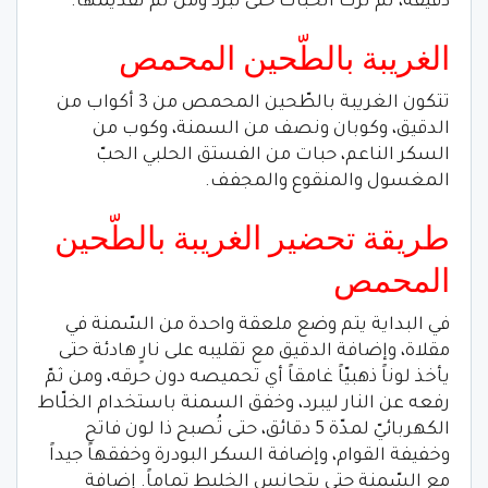
دقيقة، ثم ترك الحبّات حتى تبرد ومن ثمّ تقديمها.
الغريبة بالطّحين المحمص
تتكون الغريبة بالطّحين المحمص من 3 أكواب من
الدقيق، وكوبان ونصف من السمنة، وكوب من
السكر الناعم، حبات من الفستق الحلبي الحبّ
المغسول والمنقوع والمجفف.
طريقة تحضير الغريبة بالطّحين
المحمص
في البداية يتم وضع ملعقة واحدة من السّمنة في
مقلاة، وإضافة الدقيق مع تقليبه على نارٍ هادئة حتى
يأخذ لوناً ذهبيّاً غامقاً أي تحميصه دون حرقه، ومن ثمّ
رفعه عن النار ليبرد، وخفق السمنة باستخدام الخلّاط
الكهربائيّ لمدّة 5 دقائق، حتى تُصبح ذا لون فاتحٍ
وخفيفة القوام، وإضافة السكر البودرة وخفقها جيداً
مع السّمنة حتى يتجانس الخليط تماماً. إضافة