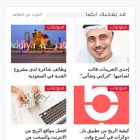
قد يعجبك ايضا
المزيد عن المؤلف
منوعات
منوعات
إحدى التغريدات قالت
وظائف شاغرة لدى مشروع
لصاحبها: “اتركني وشأني”.
القدية في السعودية
منوعات
منوعات
كيفية الربح من تطبيق باز..
افضل مواقع الربح من
دولارات في أسرع وقت
الانترنت والسحب من