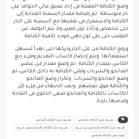
وضع الكنافة المفتتة في إناء عميق عالي الحواف على
نار متوسطة. ثم إضافة مقدار السمنة المذابة إلى
الكنافة والاستمرار في تقليبها مع السمنة على النار.
حتى تتحمص وتأخذ لون مميز، ولا يتم التوقف عن
التقليب حتى على لون ذهبي موحد لكمية الكنافة.
ورفع الكنافة من على النار وتركها حتى تهدأ ليسهل
استعمالها. ويتم إحضار كاسات التقديم وملء ربع
الكاس بمقدار الكنافة. ثم وضع مقدار من عصير
المانجو والشربات وقلبي الكنافة به داخل الكاس، ثم
وضع المانجو والشربات. وتكرار وضع المانجو
والكنافة فوق بعضهم. وبعد الانتهاء من ملء كل
الكاسات بالكنافة والمانجو ضعي الحلوى في الثلاجة
وقدميها باردة.
طريقة عمل الكنافة بالمانجو
طريقه عمل الكنافه بالمانجو
طريقه عمل الكنافه بالمانجو بدون كريمة
طريقه عمل الكنافه بالمانجو منغير كريمة
كيفية عمل الكنافة بالمانجو