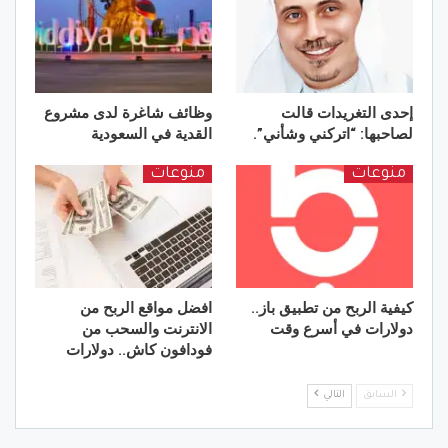
إحدى التغريدات قالت
وظائف شاغرة لدى مشروع
لصاحبها: “اتركني وشأني”.
القدية في السعودية
منوعات
منوعات
كيفية الربح من تطبيق باز..
افضل مواقع الربح من
دولارات في أسرع وقت
الانترنت والسحب من
فودافون كاش.. دولارات
السابق
التالي