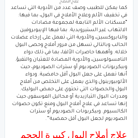
علاج الاملاح
كما يمكن للطبيب وصف عدد من الأدوية التي تساعد
في تخفيف الألم وعلاج الأملاح في البول، بما فيها:
“مسكنات الألم التابعة لمجموعة مضادات
الالتهاب غير الستيرويدية. بما فيها الإيبوبروفين
والنابروكسين، والأدوية التي تعمل على إرخاء عضلات
الحالب وبالتالي تسهل من مرور أملاح وحصى البول
خلاله. وأهمها حاصرات الألفا، بما في ذلك دواء
التامسولوسين، والأدوية المضادة للغثيان والتقيؤ.
وبيكربونات الصوديوم أو سترات الصوديوم، حيث
أنها تعمل على جعل البول أقل حامضية. ودواء
الألوبيورينول والذي يعمل على التخلص من أملاح
البول والحصوات التي تحتوي على حمض البوليك.
ومدرات البول الثيازيدية أو محاليل الفوسفور، حيث
إنها تساعد في علاج أملاح البول ومنع تكون حصوات
الكالسيوم. وبيكربونات الصوديوم أو سترات
الصوديوم لجعل البول أقل حمضية”.
علاج أملاح البول كبيرة الحجم