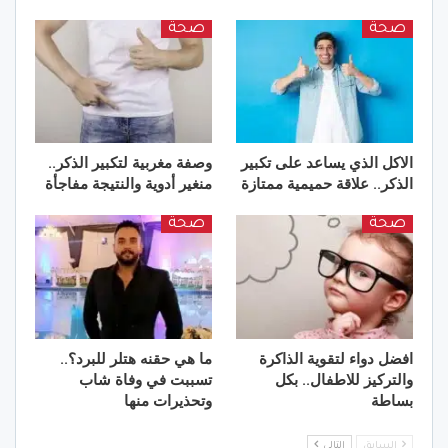
صحة
صحة
الاكل الذي يساعد على تكبير
وصفة مغربية لتكبير الذكر..
الذكر.. علاقة حميمية ممتازة
منغير أدوية والنتيجة مفاجأة
صحة
صحة
افضل دواء لتقوية الذاكرة
ما هي حقنه هتلر للبرد؟..
والتركيز للاطفال.. بكل
تسببت في وفاة شاب
بساطة
وتحذيرات منها
السابق
التالي