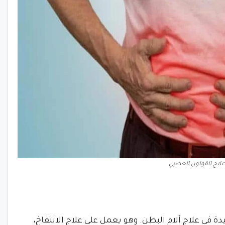
علاج القولون العصبي
ة في علاج آلام البطن. وهو يعمل على علاج الانتفاخ،