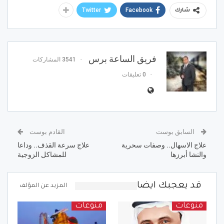
Twitter
Facebook
شارك
فريق الساعة برس
3541 المشاركات
0 تعليقات
السابق بوست
القادم بوست
علاج الاسهال.. وصفات سحرية
علاج سرعة القذف.. وداعا
والنشا أبرزها
للمشاكل الزوجية
قد يعجبك ايضا
المزيد عن المؤلف
منوعات
منوعات