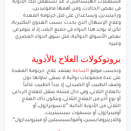
مستقبلات الهيستامين 2: قد تستعمل تلك الأدوية
في بعض الحالات، ومن أهمها فاموتيدين،
ورانيتيدين، ويساعدان على قتل جرثومة المعدة
وعلاج الإسهال الذي يحدث بسبب العدوى البكتيرية،
لكن لا يوجد هذا الدواء في جميع البلاد، إذ لا يتوفر في
بعض الأسواق الدوائية، مثل سوق الدواء المصري
وغيره.
بروتوكولات العلاج بالأدوية
وبحسب موقع
الساعة
يعتمد علاج. جرثومة المعدة
على عدة مجموعات دوائية لا ينبغي تناولها دون
وصف الطبيب أو الصيدلي، إذ يبدأ الطبيب غالباً
بالعلاج الثلاثي، وفي حال فشله ينتقل للعلاج الرباعي
أو نوع آخر من العلاج الثلاثي، ويتكون ذاك العلاج
الثلاثي من الأدوية التالية:”لانسوبرازول، أو
أوميبرازول، أو بيسموث سبسيتريت،
وكلاريثرومايسين، وأموكسيسيلين أو ميترونيدازول”.