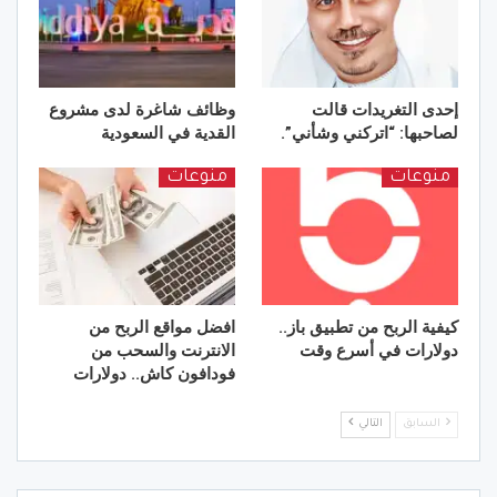
إحدى التغريدات قالت
وظائف شاغرة لدى مشروع
لصاحبها: “اتركني وشأني”.
القدية في السعودية
منوعات
منوعات
كيفية الربح من تطبيق باز..
افضل مواقع الربح من
دولارات في أسرع وقت
الانترنت والسحب من
فودافون كاش.. دولارات
السابق
التالي