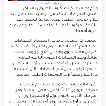
علاج. جرثومة المعدة
ويتم وصف علاج للميكروب الحلزوني بعد إجراء
بعض الفحوصات للتأكد من الإصابة، وقد تصل مدة
علاج. جرثومة المعدة لعدة أسابيع للحصول على
النتيجة المرغوب فيها، إذ يعتمد هذا العلاج على عدة
أدوية، أهمها:
المضادات الحيوية: لا بد من استخدام المضادات
الحيوية مع أغلب الحالات، وفي أحيان كثيرة يستخدم
أكثر من مضاد حيوي واحد في علاج. جرثومة المعدة
نهائياً، وتعد المضادات الحيوية التابعة لعائلة
كلاريثرومايسين، أو أموكسيسيلين، أو تتراسيكلين،
أو ليفوفلوكساسين أهم المضادات التي تستخدم
في العلاج طبقاً لآخر التوجيهات الطبية العالمية.
الأدوية المضادة للحموضة: تستخدم مثبطات
مضخة البروتون غالباً لتقليل حمض المعدة، ومن
أهم تلك الأدوية بانتوبرازول، أو لانسوبرازول، أو
أوميبرازول، أو إيسوميبرازول، أو رابيبرازول، ومضادات