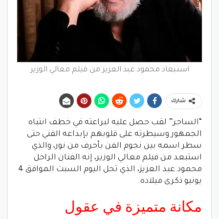
استبعاد محمود عبد العزيز من فيلم معالي الوزير
شارك
“الساحر” لقب حصل عليه لبراعته في خطف انتباه
الجمهور وسيطرته على قلوبهم بإبداعه الفني حتى
سطر اسمه بين نجوم الفن بأحرف من نور، والذي
استبعد من فيلم معالي الوزير، إنه الفنان الراحل
محمود عبد العزيز، الذي تحل اليوم السبت الموافق 4
يونيو ذكرى ميلاده.
مكانة متميزة في عقول