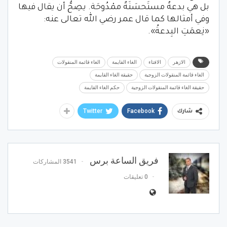
بل هي بدعةٌ مستَحسَنَةٌ ممْدُوحَة. يصِحُّ أن يقال فيها
وفي أمثالها كما قال عمر رضي الله تعالى عنه:
«نِعمَتِ البِدعةُ».
الازهر
الافتاء
الغاء القايمة
الغاء قائمة المنقولات
الغاء قائمة المنقولات الزوجية
حقيقة الغاء القايمة
حقيقة الغاء قائمة المنقولات الزوجية
حكم الغاء القايمة
Twitter
Facebook
شارك
فريق الساعة برس
3541 المشاركات
0 تعليقات