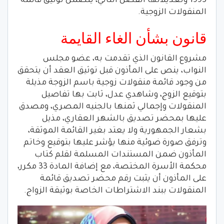
1995 وتعديلاتها الفصل الثاني، يتضمن توثيق قائمة
المنقولات الزوجية.
قانون بشأن الغاء القايمة
مشروع القانون الذي تقدمت به، عضو مجلس
النواب، ينص على المأذون قبل توثيق العقد أن يتحقق
من وجود قائمة منقولات زوجية باسم الزوجة مذيلة
بتوقيع الزوج، وشاهدي عدل، ثابت بها تفاصيل
المنقولات وإجمالي ثمنها بالجنيه المصري، ومصدق
عليها بمحضر تصديق بالشهر العقاري، مذيل
بشعار الجمهورية ولا يعتد بغير القائمة الموثقة،
وترفق صورة ضوئية منها يؤشر عليها بتوقيع وخاتم
المأذون ضمن المستندات المسلمة لقلم كتاب
محكمة الأسرة المختصة، مع إضافة المادة 33 مكرر،
على المأذون أن يثبت رقم محضر تصديق قائمة
المنقولات ببند الاشتراطات الخاصة بوثيقة الزواج.