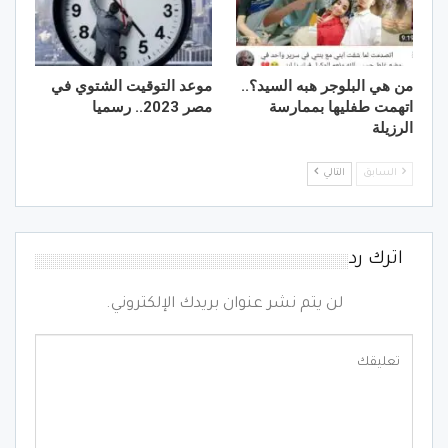
من هي البلوجر هبه السيد؟..
موعد التوقيت الشتوي في
اتهمت طفليها بممارسة
مصر 2023.. رسميا
الرزيلة
السابق
التالي
اترك رد
لن يتم نشر عنوان بريدك الإلكتروني.