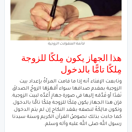
قائمة المنقولات الزوجية
هذا الجهاز يكون مِلكًا للزوجة
مِلكًا تامًّا بالدخول
وتابعت الإفتاء أنه إذا ما قامت المرأةُ بإعداد بيت
الزوجية بمقدم صداقها سواء أَمْهَرَهَا الزوجُ الصداقَ
نَقدًا أو قَدَّمَه إليها في صورة جهازٍ أَعَدَّه لبيت الزوجية.
فإن هذا الجهاز يكون مِلكًا للزوجة مِلكًا تامًّا بالدخول.
وتكون مالِكَةً لنصفه بعَقد النكاح إن لم يتم الدخول.
كما جاءت بذلك نصوصُ القرآن الكريم وسنة سيدنا
رسول الله صلى الله عليه وآله وسلم.