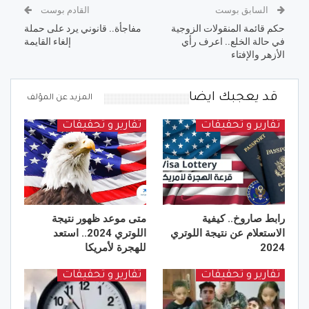
السابق بوست
القادم بوست
حكم قائمة المنقولات الزوجية
مفاجأة.. قانوني يرد على حملة
في حالة الخلع.. اعرف رأي
إلغاء القايمة
الأزهر والإفتاء
قد يعجبك ايضا
المزيد عن المؤلف
تقارير و تحقيقات
تقارير و تحقيقات
رابط صاروخ.. كيفية
متى موعد ظهور نتيجة
الاستعلام عن نتيجة اللوتري
اللوتري 2024.. استعد
2024
للهجرة لأمريكا
تقارير و تحقيقات
تقارير و تحقيقات