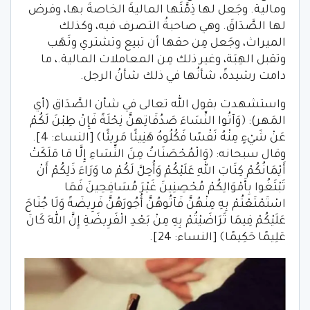
ومالية. وجَعل لها ذِمَّتَها الماليةَ الخاصةَ بها، وفرض
لها الصَّدَاقَ. وهي صاحبةُ التصرف فيه، وكذلك
الميراث، وجَعل مِن حقها أن تبيع وتشتري وتَهَب
وتقبل الهِبَة، وغير ذلك مِن المعاملات المالية.، ما
دامت رشيدةً، شأنُها في ذلك شأنُ الرجل.
واستشهدت بقول الله تعالى في شأن الصَّدَاق (أي
المَهر): ﴿وَآتُوا النِّسَاءَ صَدُقَاتِهنَّ نِحْلَةً فَإِنْ طِبْنَ لَكُمْ
عَنْ شَيْءٍ مِنْهُ نَفْسًا فَكُلُوهُ هَنِيئًا مَرِيئًا﴾ [النساء: 4].
وقال سبحانه: ﴿وَالْمُحْصَنَاتُ مِنَ النِّسَاءِ إِلَّا مَا مَلَكَتْ
أَيْمَانُكُمْ كِتَابَ اللهِ عَلَيْكُمْ وَأُحِلَّ لَكُمْ ما وَرَاءَ ذَلِكُمْ أَنْ
تَبْتَغُوا بِأَمْوَالِكُمْ مُحْصِنِينَ غَيْرَ مُسَافِحِينَ فَمَا
اسْتَمْتَعْتُمْ بِهِ مِنْهُنَّ فَآتُوهُنَّ أُجُورَهُنَّ فَرِيضَةً وَلَا جُنَاحَ
عَلَيْكُمْ فِيمَا تَرَاضَيْتُمْ بِهِ مِنْ بَعْدِ الْفَرِيضَةِ إِنَّ اللهَ كَانَ
عَلِيمًا حَكِيمًا﴾ [النساء: 24].