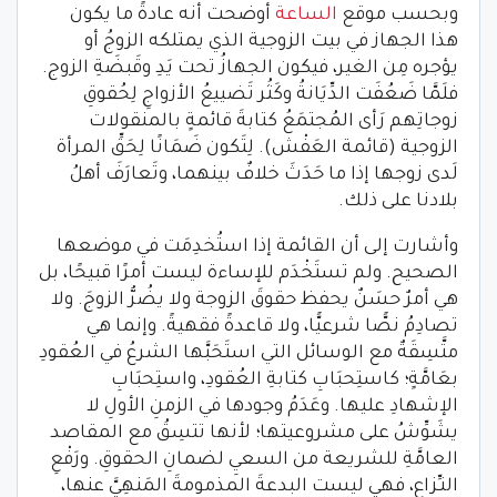
وبحسب موقع
الساعة
أوضحت أنه عادةً ما يكون
هذا الجهاز في بيت الزوجية الذي يمتلكه الزوجُ أو
يؤجره مِن الغير، فيكون الجهازُ تحت يَدِ وقَبضَةِ الزوج.
فلَمَّا ضَعُفَت الدِّيَانةُ وكَثُر تَضييعُ الأزواجِ لِحُقوقِ
زوجاتِهم رَأى المُجتمَعُ كتابةَ قائمةٍ بالمنقولات
الزوجية (قائمة العَفْش). لِتَكون ضَمَانًا لِحَقِّ المرأة
لَدى زوجها إذا ما حَدَثَ خلافٌ بينهما، وتَعارَفَ أهلُ
بلادنا على ذلك.
وأشارت إلى أن القائمة إذا استُخدِمَت في موضعها
الصحيح. ولم تستَخْدَم للإساءة ليست أمرًا قبيحًا، بل
هي أمرٌ حسَنٌ يحفظ حقوقَ الزوجة ولا يضُرُّ الزوجَ. ولا
تصادِمُ نصًّا شرعيًّا، ولا قاعدةً فقهيةً. وإنما هي
متَّسِقَةٌ مع الوسائل التي استَحَبَّها الشرعُ في العُقودِ
بعَامَّةٍ؛ كاستِحبَابِ كتابةِ العُقودِ، واستِحبَابِ
الإشهادِ عليها. وعَدَمُ وجودها في الزمنِ الأولِ لا
يشَوِّشُ على مشروعيتها؛ لأنها تتسِقُ مع المقاصد
العامَّةِ للشريعة من السعيِ لضمانِ الحقوقِ. ورَفْعِ
النـِّزاع، فهي ليست البدعةَ المذمومةَ المَنهِيَّ عنها،