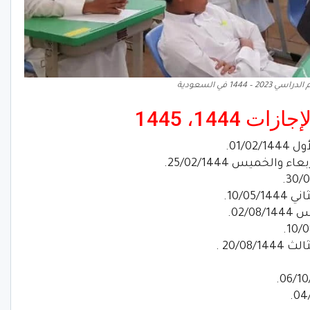
 – 1444 في السعودية
1444، 1445
01/.
الخميس 25/02/1444.
10/0.
02.
20/ .