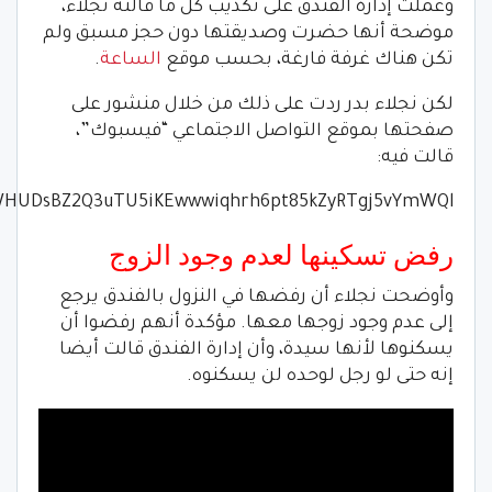
وعملت إدارة الفندق على تكذيب كل ما قالته نجلاء،
موضحة أنها حضرت وصديقتها دون حجز مسبق ولم
تكن هناك غرفة فارغة، بحسب موقع
الساعة
.
لكن نجلاء بدر ردت على ذلك من خلال منشور على
صفحتها بموقع التواصل الاجتماعي “فيسبوك”،
قالت فيه:
jw6WHUDsBZ2Q3uTU5iKEwwwiqhrh6pt85kZyRTgj5vYmWQl
رفض تسكينها لعدم وجود الزوج
وأوضحت نجلاء أن رفضها في النزول بالفندق يرجع
إلى عدم وجود زوجها معها. مؤكدة أنهم رفضوا أن
يسكنوها لأنها سيدة، وأن إدارة الفندق قالت أيضا
إنه حتى لو رجل لوحده لن يسكنوه.