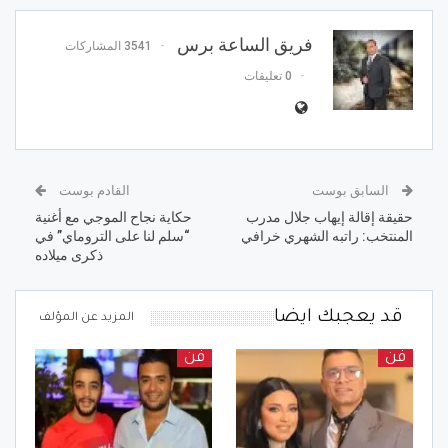
فريق الساعة برس
3541 المشاركات
0 تعليقات
السابق بوست
القادم بوست
حقيقة إقالة إيهاب جلال مدرب
حكاية نجاح الموجي مع أغنية
المنتخب: راتبه الشهري خرافي
“سلم لنا على التروماي” في
ذكرى ميلاده
قد يعجبك ايضا
المزيد عن المؤلف
فن
فن