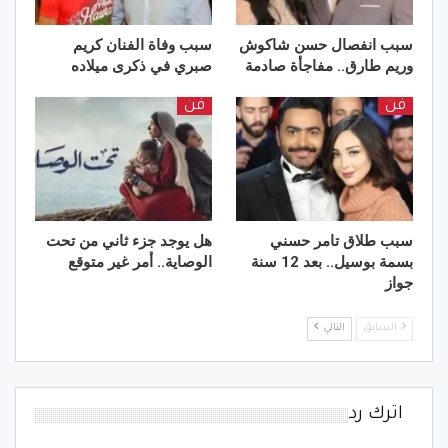
سبب انفصال حسن شاكوش
سبب وفاة الفنان كريم
وريم طارق.. مفاجأة صادمة
صبري في ذكرى ميلاده
فن
فن
سبب طلاق تامر حسني
هل يوجد جزء ثاني من تحت
بسمة بوسيل.. بعد 12 سنة
الوصاية.. أمر غير متوقع
جواز
السابق
التالي
اترك رد