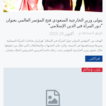
يتولى وزير الخارجية السعودي فتح المؤتمر العالمي بعنوان
“دور المرأة في الدين الإسلامي”
أكتوبر 29, 2023
فريق الساعة برس
الهدف من "المؤتمر الدولي حول المرأة في الإسلام" هو إبراز نجاحات المرأة المسلمة
ودورها ومساهمتها في التنمية، والرد على الشبهات والمغالطات التي تقلل من حقوقها.
خلال حضور وزير الخارجية للمؤتمر
تحت رعاية خادم الحرمين الشريفين الملك سلمان
…
اقرأ أكثر...
عرب وعالم