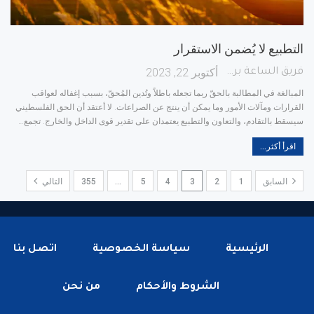
التطبيع لا يُضمن الاستقرار
أكتوبر 22, 2023
فريق الساعة برس
المبالغة في المطالبة بالحقّ ربما تجعله باطلاً وتُدين المُحقّ، بسبب إغفاله لعواقب
القرارات ومآلات الأمور وما يمكن أن ينتج عن الصراعات. لا أعتقد أن الحق الفلسطيني
سيسقط بالتقادم، والتعاون والتطبيع يعتمدان على تقدير قوى الداخل والخارج. تجمع
…
اقرأ أكثر...
السابق
1
2
3
4
5
…
355
التالي
الرئيسية
سياسة الخصوصية
اتصل بنا
الشروط والأحكام
من نحن