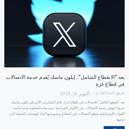
بعد “الانقطاع الشامل”.. إيلون ماسك يُقدم خدمة الاتصالات
في قطاع غزة
أكتوبر 26, 2023
فريق الساعة برس
بعد "القطع الكامل" للاتصالات في قطاع غزة، قدّم الملياردير الأمريكي إيلون ماسك
عرضًا لتوفير خدمة الاتصالات عبر الأقمار الصناعية. تمت هذه الخطوة بعدما قامت
القوات الإسرائيلية بقطع الاتصالات في القطاع وتشويشها أثناء الهجمات العنيفة التي
شنتها
…