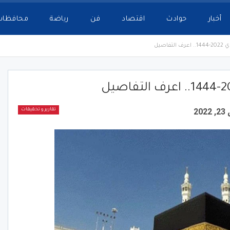
أخبار
حوادث
اقتصاد
فن
رياضة
محافظات
فاصيل
20
تقارير و تحقيقات