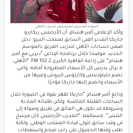
أسماء المدربين المرشحين لتدريب الأهلي
وأكد الإعلامي أمير هشام، أن الأرجنتيني ريكاردو
جاريكا المدير الفني السابق لمنتخب البيرو. دخل
ضمن حسابات الأهلي لتدريب الفريق بالموسم
الجديد. موضحا خلال برنامجه الإذاعي “ديربي مع أمير
هشام” على إذاعة القاهرة الكبرى 102.2 FM: “الأهلي
لا يزال يدرس كل الأسماء المطروحة أمامه. والتي
تضم خليلوزيتش وكارلوس كيروش وغيرها من
الأسماء وانضم إليها جاريكا مؤخرًا.
وتابع أمير هشام: “جاريكا ظهر بقوة في الصورة خلال
الساعات القليلة الماضية. ولكن طلباته المادية
وشروطه قد تكون هي العائق في طريق وصوله إلى
التتش”. مستكملا: “المدرب الأرجنتيني كان مرشح
في وقت سابق لتولي قيادة المنتخب الوطني. ولكنه
طلب وقتها الحصول على راتب ضخم واستقطاب