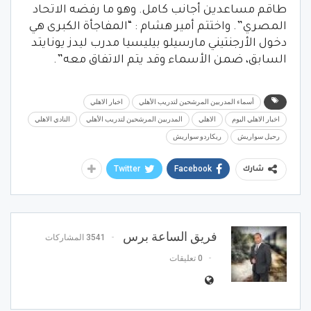
طاقم مساعدين أجانب كامل. وهو ما رفضه الاتحاد
المصري”. واختتم أمير هشام : “المفاجأة الكبرى هي
دخول الأرجنتيني مارسيلو بيليسيا مدرب ليدز يونايتد
السابق، ضمن الأسماء وقد يتم الاتفاق معه”.
أسماء المدربين المرشحين لتدريب الأهلي
اخبار الاهلي
اخبار الاهلي اليوم
الاهلي
المدربين المرشحين لتدريب الأهلي
النادي الاهلي
رحيل سواريش
ريكاردو سواريش
Twitter
Facebook
شارك
فريق الساعة برس
3541 المشاركات
0 تعليقات