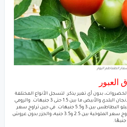
عار الطماطم اليوم
العبور
روات، بدون أي تغير يذكر. لتسجل الأنواع المختلفة
للكيلو الواحد كالآتي: وتراوح سعر كيلو الباذنجان البلدي والأبيض ما بين 1.5 حتى 3 جنيهات. والرومي
ما بين 1.5 إلى 2.5 جنيه، بينما سجل سعر كيلو البطاطس بين 3 و5.5 جنيهات. في حين تراوح سعر
كيلو الكوسة بين 4 و7 جنيهات. في حين تراوح سعر الملوخية بين 2.5 و3.5 جنيه، والجزر بدون عروش