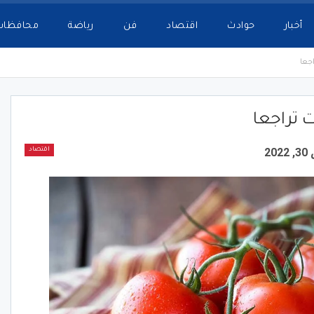
أخبار
حوادث
اقتصاد
فن
رياضة
محافظات
جعا
 تراجعا
20
اقتصاد