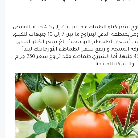
في سوق العبور تراوح سعر كيلو الطماطم ما بين 2.5 إلى 4.5 جنيه، للقفص،
بينما تباين سعر الطماطم في سليمان جوهر بمنطقة الدقي ليتراوح ما بين 7 إلى 10 جنيهات للكيلو،
نت أسعار الطماطم اليوم، حيث بلغ سعر الكيلو البلدي
جنيهًا، حسب الشركة المنتجة، وارتفع سعر الطماطم الأورجانيك ليبدأ
سعر الكيلو جرام منها من 15 جنيهًا وحتى 45 جنيها، أما الشيري طماطم فقد تراوح سعر 250 جرام