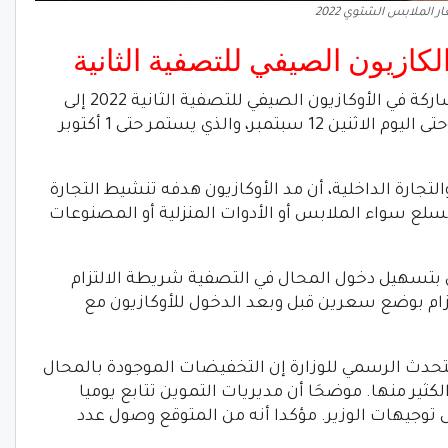
 الملابس الشتوي 2022
وارتفع إجمالي عدد المحلات التجارية المشاركة في الأوكازيون الصيفي للتصفية الثانية 2022 إلى
3370 محلا منذ يوم 2 أغسطس الماضي. وحتى اليوم الاثنين 12 سبتمبر، والذي يستمر حتى 1 أكتوبر
لتجارة الداخلية، أن مد الأوكازيون هدفه تنشيط التجارة
السلع سواء الملابس أو الأدوات المنزلية أو المصنوعات
ن بتسهيل دخول المحال في التصفية شريطة الالتزام
زام بوضع سعرين قبل وبعد الدخول للأوكازيون مع
تحدث الرسمي للوزارة إن التخفيضات الموجودة بالمحال
الأوكازيون وصلت إلى 50% في الكثير منها. موضحَا أن مديريات التموين تتابع يوميا
توجيهات الوزير. مؤكدا أنه من المتوقع وصول عدد