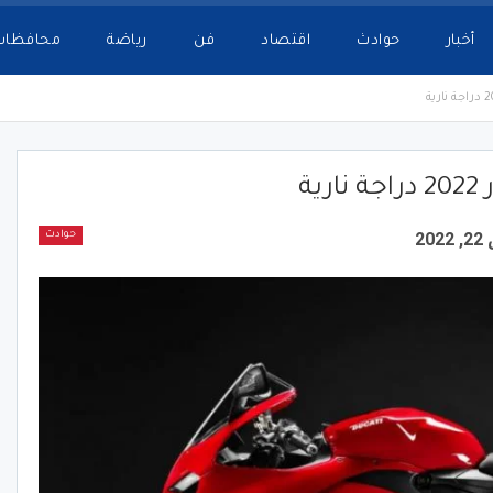
أخبار
حوادث
اقتصاد
فن
رياضة
محافظات
ة
20
حوادث