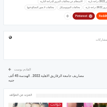
رية
الاستعلام عن مخالفات المرور للدراجة النارية
اجة نارية
مخالفات الموتوسيكل
مخالفات لا يجوز التصالح فيها
Pinterest
ReddI
القادم بوست
مصاريف جامعة الزقازيق الاهلية 2022.. الهندسة 45 ألف
جنيه
المزيد عن المؤلف
حوادث