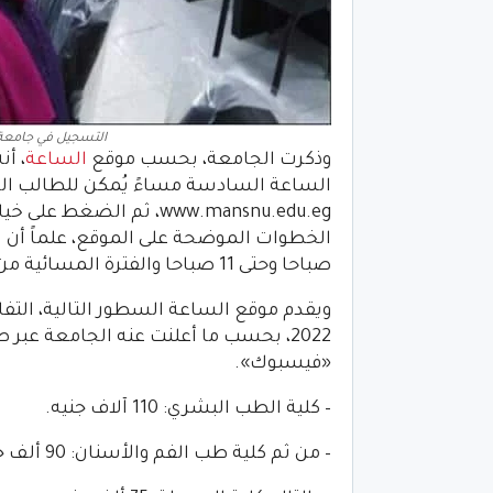
التسجيل في جامعة 
وذكرت الجامعة، بحسب موقع
الساعة
، أ
الساعة السادسة مساءً يُمكن للطالب الد
www.mansnu.edu.eg، ثم ا
صباحا وحتى 11 صباحا والفترة المسائية من الساعة 1 ظهراً وحتى الساعة 3 مساء.
ويقدم موقع الساعة السطور التالية، التف
2022، بحسب ما أعلنت عنه الجامعة عب
«فيسبوك».
– كلية الطب البشري: 110 آلاف جنيه.
– من ثم كلية طب الفم والأسنان: 90 ألف جنيه.