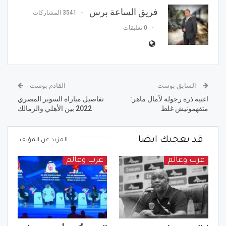
فريق الساعة برس
3541 المشاركات
0 تعليقات
السابق بوست
القادم بوست
اغنية ذرة رجولة لآمال ماهر:
تفاصيل مباراة السوبر المصري
متفهمونيش غلط
2022 بين الأهلي والزمالك
قد يعجبك ايضا
المزيد عن المؤلف
عرب وعالم
عرب وعالم