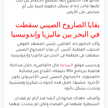
سابق هذا الأسبوع إنها ستتتبع الحطام عن كثب
لكنها قالت إنه لا يشكل خطورة كبيرة على أي
شخص على الأرض.
بقايا الصاروخ الصيني سقطت
في البحر بين ماليزيا وإندونيسيا
وأكد الدكتور جاد القاضي، رئيس المعهد القومي
للبحوث الفلكية، أمس. أن بقايا الصاروخ الصيني
سقطت في منطقة في البحر بين ماليزيا وإندونيسيا.
وبحسب موقع
الساعة
قال «القاضي»، خلال مداخلة
هاتفية ببرنامج «90 دقيقة»، المُذاع عبر فضائية
«المحور»،: «الصاروخ الصيني ليس الأخير ولن يكون
الأخير». مضيفا: «مثل هذه الحوادث متكررة ومنتشرة
وتحدث بشكل دائم».
وأضاف: «هناك صاروخان أيضا منذ أيام تم فقدان
السيطرة عليهما في الفضاء ولكن لم يتحدث عنهما