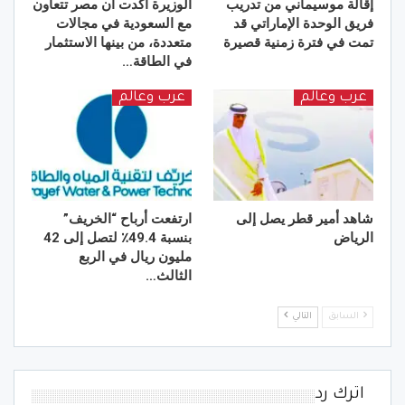
إقالة موسيماني من تدريب
الوزيرة أكدت أن مصر تتعاون
فريق الوحدة الإماراتي قد
مع السعودية في مجالات
تمت في فترة زمنية قصيرة
متعددة، من بينها الاستثمار
في الطاقة…
عرب وعالم
عرب وعالم
شاهد أمير قطر يصل إلى
ارتفعت أرباح “الخريف”
الرياض
بنسبة 49.4٪ لتصل إلى 42
مليون ريال في الربع
الثالث…
السابق
التالي
اترك رد