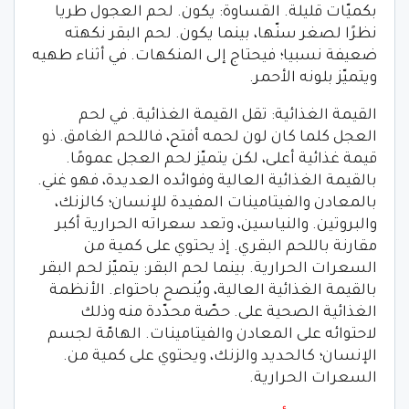
بكميّات قليلة. القساوة: يكون. لحم العجول طريا
نظرًا لصغر سنّها، بينما يكون. لحم البقر نكهته
ضعيفة نسبيا؛ فيحتاج إلى المنكهات. في أثناء طهيه
ويتميّز بلونه الأحمر.
القيمة الغذائية: تقل القيمة الغذائية. في لحم
العجل كلما كان لون لحمه أفتح، فاللحم الغامق. ذو
قيمة غذائية أعلى، لكن يتميّز لحم العجل عمومًا.
بالقيمة الغذائية العالية وفوائده العديدة، فهو غني.
بالمعادن والفيتامينات المفيدة للإنسان؛ كالزنك،
والبروتين. والنياسين، وتعد سعراته الحرارية أكبر
مقارنة باللحم البقري. إذ يحتوي على كمية من
السعرات الحرارية. بينما لحم البقر: يتميّز لحم البقر
بالقيمة الغذائية العالية، ويُنصح باحتواء. الأنظمة
الغذائية الصحية على. حصّة محدّدة منه وذلك
لاحتوائه على المعادن والفيتامينات. الهامّة لجسم
الإنسان؛ كالحديد والزنك، ويحتوي على كمية من.
السعرات الحرارية.