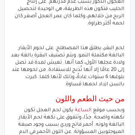
العجول الذكور بسبب عدم قدرتهم. على إنتاج
الحليب فتكون هذه الطريقة، هي الوحيدة لتحصيل.
الربح من خلالهم، وكلما كان عمر العجل أصغر كان
لحمه أكثر طراوة.
لحم البقر، يطلق هذا المصطلح. على لحوم الأبقار
البالغة مكتملة النمو. ويتم تصنيف البقرة بالغة بعد
ولادة عجلها الأول، كما أنها. تعيش لمدة قد تصل
إلى 20 عامًا إلا أنها تُذبح للاستفادة. من لحومها عند
بلوغها 6 سنوات عادةً، وذلك لأنها كلما. كبرت
بالسن ازداد لحمها قساوة.
من حيث الطعم واللون
وبحسب موقع
الساعة
يكون لحم العجل تكون
نكهته واضحة. جدًا، وتتفوق على نكهة لحم الأبقار
البالغة ولونه. أحمر فاتح وردي بسبب وجود صبغة
الميوجلوبين المسؤولة. عن اللون الأحمر في الدم