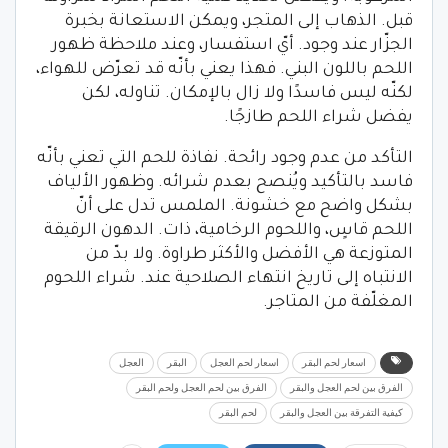
قبل. الذهاب إلى المتجر، ويمكن الاستعانة بخبرة
الجزّار عند وجود. أيّ استفسار، وعند ملاحظة ظهور
اللحم باللون البني. فهذا يعني بأنّه قد تعرّض للهواء،
لكنّه ليس فاسدًا ولا زال بالإمكان. تناوله، لكن
يفضل شراء اللحم طازجًا.
التأكد من عدم وجود رائحة. نفاذة للحم التي تعني بأنّه
فاسد بالتأكيد ويُنصح بعدم شرائه. وظهور الألياف
بشكل واضح مع خشونة. الملمس تدل على أنّ
اللحم قاسٍ، واللحوم الرخامية، ذات. الدهون الرقيقة
المتوزعة هي الأفضل والأكثر طراوة. ولا بدّ من
الانتباه إلى تاريخ انتهاء الصلاحية عند. شراء اللحوم
المغلّفة من المتاجر.
اسعار لحم البقر
اسعار لحم العجل
البقر
العجل
الفرق بين لحم العجل والبقر
الفرق بين لحم العجل ولحم البقر
كيفية التفرقة بين العجل والبقر
لحم البقر