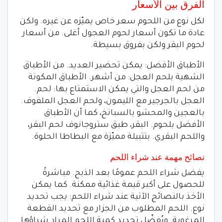
الفرق بين الأسعار
لكل نوع من اللحوم سعر خاص يميّزه عن غيره. ولكن
عادة ما تكون أسعار لحوم العجول أغلى. من أسعار
لحوم البقر ولكن بفروق بسيطة.
الأطباق الأفضل: يمكن تحضير العديد. من الأطباق
الشهية بلحم العجل: من أشهر. الأطباق المكونة
من لحم العجل والتي يمكن الاستمتاع بها: لحم.
العجل بالجرجير مع الليمون، ولحم العجل الملفوف.
بالعجين والمحشو بالسبانخ، كما أن الأطباق
الأفضل بلحوم. البقر، طبق ستروجانوف لحم البقر،
واللحم البقري. بتتبيلة مميّزة مع البطاطا الحلوة.
نصائح مهمة عند شراء اللحم
يفضل شراء اللحم عمومًا بعد الذبح. مباشرةً
للحصول على أكبر قيمة غذائية ممكنة. كما يمكن
الأخذ بالنصائح الآتية عند شراء اللحم: يجب تحديد
نوع. اللحم المطلوب من الجزار مع تحديد القطعة
المرغوبة. ويُفضّل تحديد كمية اللحم المراد شراؤها