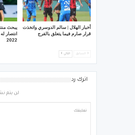
أخبار الهلال | سالم الدوسري واتخذت
يبحث منت
قرار صارم فيما يتعلق بالفرج
انتصار له
2022
السابق
التالي
اترك رد
لن يتم نش