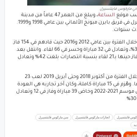
اني ماركوس فاينتسيرل
الساعة
، ويبلغ من العمر 47 عاماً من مدينة
شتراوبينغ ، ألمانيا الغربي. ولعب فاينتسيرل في فريق بايرن ميونخ الألماني بين عامي 1998 و1999.
لاث سنوات.
وبدأ مسيرته التدريبية مع نادي أوجسبورج خلال الفترة بين عامي 2012 و2016 حيث قادهم في 154 فاز
في 56 مباراة. بنسبة انتصارات بلغت 36.36%، وتعادل في 32 مباراة وخسر في 66 لقاء. وانتقل بعد
ذلك لتدريب نادي شالكة خاض 50 مباراة. فاز حينها بـ21 لقاء بنسبة انتصارات بلغت 42% وتعادل
وتولى فاينتسيرل تدريب نادي شوتتجارت خلال الفترة من أكتوبر 2018 وحتى أبريل 2019 لعب 23
مباراة. فاز في 4 مواجهات وتعادل في مثلها. وهٌزم في 15 مباراة كاملة، وكان آخر تجاربه هي العودة
مرة أخرى لتدريب أوجسبورج الألماني. خلال موسم 2021-2022 وخاض 39 مباراة وفاز في 12 وتعادل
ركوس فاينتسيرل
انجازات ماركوس فاينتسيرل
سن ماركوس فاينتسيرل
يد
Pinterest
ReddI