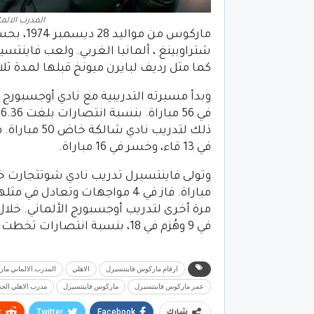
المدرب الالم
ماركوس من مواليد 28 ديسمبر 1974، بحسب موقع
كما مثل رديف لبايرن ميونخ قبلها لمدة ث
في 13 قاء، وخسر في 16 مباراة.
في 9 وهُزم في 18، بنسبة انتصارات تخطت 30%
ارقام ماركوس فاينتسيرل
الاهلي
المدرب الالماني ما
عمر ماركوس فاينتسيرل
ماركوس فاينتسيرل
مدرب الاهلي الجد
t
Twitter
Facebook
شارك