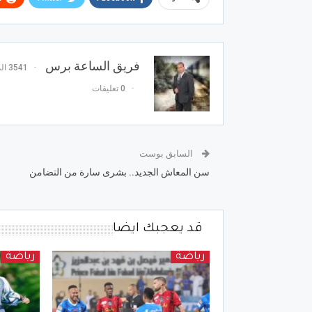
فريق الساعة برس
3541 المشاركات
0 تعليقات
السابق بوست
سن المعاش الجديد.. بشرى سارة من التضامن
قد يعجبك ايضا
رياضة
رياضة