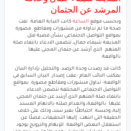
المرشد عن الجثمان
وبحسب موقع
الساعة
كانت النيابة العامة. نفت
صحة ما تم تداوله من منشورات ومقاطع. مصورة
بمواقع التواصل الاجتماعي بشأن قضية قتل.
المذيعة شيماء جمال، تتضمن الادعاء بانتفاء صلة
المتهم. الذي أرشد عن جثمان المجني عليها.
بالواقعة.
كانت قد رصدت وحدة الرصد. والتحليل بإدارة البيان
بمكتب النائب العام -عقبَ إصدار. البيان السابق في
الواقعة- تداولَ منشورات ومقاطع مصورة. بمواقع
التواصل الاجتماعي المختلفة تتضمن الادعاء.
بانتفاء صلة المتهم الذي أرشد عن جثمان المجني
عليها. بالواقعة، وانعدام صلته بالاتهام المسند
إليه، وحبسه. احتياطيًّا بغير سند، وذلك على خلاف
الحقيقة التي انتهت. إليها التحقيقات، فضلًا عن
استغلال البعض الواقعة. للإيهام والترويج بوجود