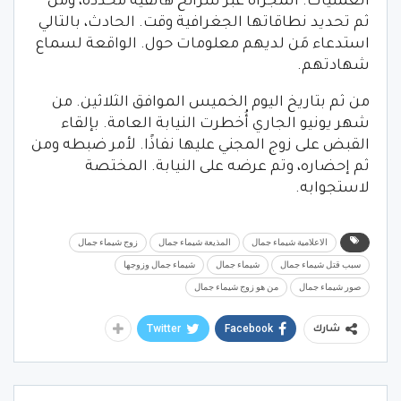
العمليات. المجراة عبر شرائح هاتفية محددة، ومن
ثم تحديد نطاقاتها الجغرافية وقت. الحادث، بالتالي
استدعاء مَن لديهم معلومات حول. الواقعة لسماع
شهادتهم.
من ثم بتاريخ اليوم الخميس الموافق الثلاثين. من
شهر يونيو الجاري أُخطرت النيابة العامة. بإلقاء
القبض على زوج المجني عليها نفاذًا. لأمر ضبطه ومن
ثم إحضاره، وتم عرضه على النيابة. المختصة
لاستجوابه.
الاعلامية شيماء جمال
المذيعة شيماء جمال
زوج شيماء جمال
سبب قتل شيماء جمال
شيماء جمال
شيماء جمال وزوجها
صور شيماء جمال
من هو زوج شيماء جمال
Twitter
Facebook
شارك