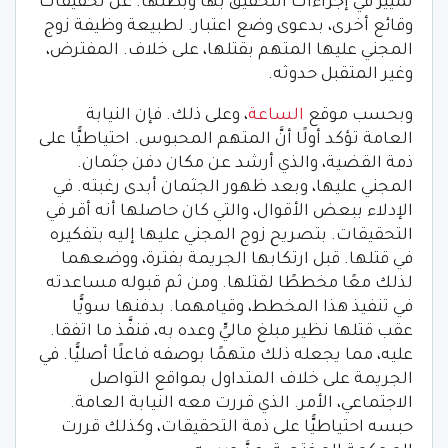
تمييز في إجراءات التحقيق بها وبطئها. عن تحقيقات
وقائع أخرى، بدعوى وضع اعتبار. لطبيعة وظيفة زوج
المجني عليها المتهم بقتلها، على خلاف. المفترض،
وغير المتقبل حدوثه.
وبحسب موقع
الساعة
، وعلى ذلك. فإن النيابة
العامة تؤكد أولًا أنَّ المتهم المحبوس. احتياطيًّا على
ذمة القضية، والذي أرشد عن مكان دفن جثمان.
المجني عليها، وبعد ظهور الجثمان أبدى رغبته. في
الإدلاء ببعض الأقوال، والتي كان حاصلها أنه أقر في
التحقيقات. بتصريح زوج المجني عليها إليه بتفكيره
في قتلها. قبل ارتكابها الجريمة بفترة، ووضعهما
لذلك معًا مخططًا لقتلها. ومن ثم قبوله مساعدته
في تنفيذ هذا المخطط، وقيامهما. بدفنها سويًّا
عقب قتلها نظير مبلغ ماليٍّ وعده به، فنفَّذ ما اتفقا.
عليه، مما يجعله ذلك متهمًا بوصفه فاعلًا أصليًّا. في
الجريمة على خلاف المتداول بمواقع التواصل
الاجتماعي، الأمر. الذي قررت معه النيابة العامة.
حبسه احتياطيًّا على ذمة التحقيقات، وكذلك قررت