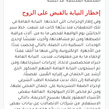
المحكمة المختصة. مدَّ حبسه.
إخطار النيابة بالقبض على الزوج
وفي إطار الإجراءات التي اتخذتها. النيابة العامة في
تلك التحقيقات منذ بدئِها؛ كانت قد تتبعت. خط سير
الجانيَيْن يوم الواقعة لفحص ما به من. آلات مراقبة
لضبطها ومن ثم مشاهدتها، وأجرت تفتيشًا لإحدى
الوحدات. السكنية ذات الصلة، بالتالي فحصت عددًا
من الأجهزة. الإلكترونية، والتي منها ما أُتلف عمدًا
لإخفاء ما به من معلومات، فندبت. النيابة العامة
خبراء متخصصين لاتخاذ. إجراءات استرجاعها، ومن
ثم استجوبت النيابة العامة المتهم المذكور. الذي
أرشد عن الجثمان في إقراره المُبين. تفصيلًا،
بالإضافة إلى ذلك ندبت مصلحة الطب الشرعي
لإجراء الصفة التشريحية على. جثمان المجني عليها،
ومن ثم فحص الآثار البيولوجية. العالقة ببعض
الأشياء المعثور عليها بمسرح الجريمة، بالتالي
الاستعلام. من شركات الاتصالات عن بيانات بعض