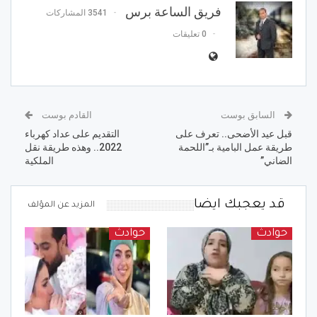
فريق الساعة برس
3541 المشاركات
0 تعليقات
السابق بوست
القادم بوست
قبل عيد الأضحى.. تعرف على
التقديم على عداد كهرباء
طريقة عمل البامية بـ”اللحمة
2022.. وهذه طريقة نقل
الضاني”
الملكية
قد يعجبك ايضا
المزيد عن المؤلف
حوادث
حوادث