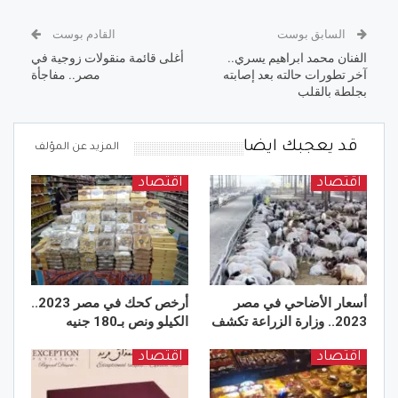
السابق بوست
القادم بوست
الفنان محمد ابراهيم يسري..
أغلى قائمة منقولات زوجية في
آخر تطورات حالته بعد إصابته
مصر.. مفاجأة
بجلطة بالقلب
قد يعجبك ايضا
المزيد عن المؤلف
اقتصاد
اقتصاد
أسعار الأضاحي في مصر
أرخص كحك في مصر 2023..
2023.. وزارة الزراعة تكشف
الكيلو ونص بـ180 جنيه
اقتصاد
اقتصاد