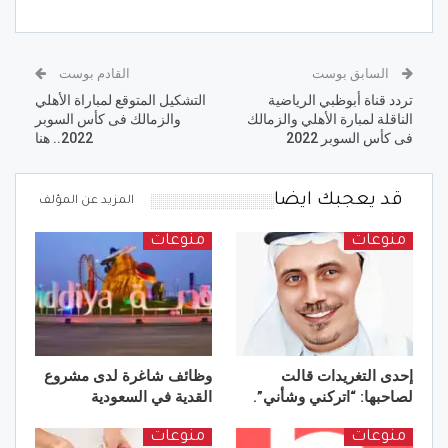
السابق بوست
القادم بوست
تردد قناة أبوظبي الرياضية
التشكيل المتوقع لمباراة الأهلي
الناقلة لمبارة الأهلي والزمالك
والزمالك فى كأس السوبر
فى كأس السوبر 2022
2022.. هنا
قد يعجبك ايضا
المزيد عن المؤلف
منوعات
منوعات
إحدى التغريدات قالت
وظائف شاغرة لدى مشروع
لصاحبها: “اتركني وشأني”.
القدية في السعودية
منوعات
منوعات