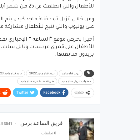
للأطفال والتي انطلقت في 25 من شهر أيلول لعام 2015 وهي تابعة للشبكة الإماراتية للإعلام.
على يوتيوب والتي تتيح للأطفال مشاركة مز
للأطفال على قمري عربسات ونايل سات، 
يريدون متابعتها.
تردد قناة ماجد
تردد قناة ماجد 2022
تردد قناة ماجد 2023
خطوات تنزيل قناة ماجد
طريقة ضبط تردد قناة ماجد
t
Twitter
Facebook
شارك
فريق الساعة برس
3541 المشاركات
0 تعليقات