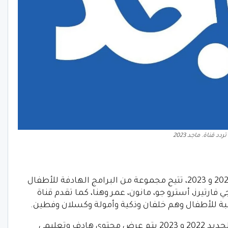
تردد قناة. ماجد 2023
أولا: تردد قناة ماجد كيدز HD و SD الجديد 2022 و 2023، تتيح مجموعة من البرامج الهادفة للأطفال
فارتيرز، أسترو جو، مانون، عمر وهنا، كما تقدم قناة
 للأطفال وهم خلفان وذكية وأمولة وكسلان وفطين.
ومن ثم على تردد قناة ماجد كيدز HD و SD الجديد 2022 و 2023 يتم عرض محتوى هادف وتعليمي