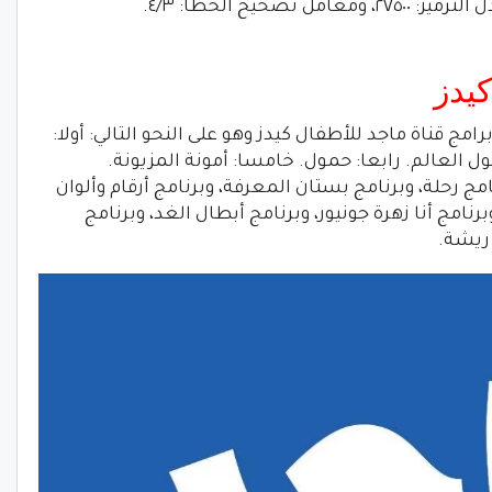
يكون القمر: عرب سات، والتردد: ١١٨٠٤، ومعدل الترميز: ٢٧٥٠٠، ومعامل تصحيح الخطأ: ٤/٣.
كيدز
مج قناة ماجد للأطفال كيدز وهو على النحو التالي: أولا:
ول العالم. رابعا: حمول. خامسا: أمونة المزيونة.
ج رحلة، وبرنامج بستان المعرفة، وبرنامج أرقام وألوان
رنامج أنا زهرة جونيور، وبرنامج أبطال الغد، وبرنامج
 ريشة.