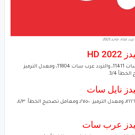
تردد قناة. ماجد 2023
HD 2
يتم تحميل قناة. ماجد 2023 HD على نايل سات 11411، والتردد عرب سات 11804، ومعدل الترميز
يدز نايل سات
يكون تردد قناة ماجد على قمر النايل سات ١٢٢٢٦، ومعدل الترميز: ٢٧٥٠٠، ومعامل تصحيح الخطأ: ٤/٣،
كيدز عرب سات