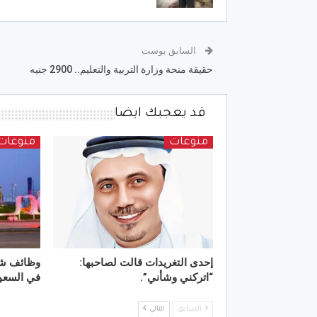
السابق بوست
حقيقة منحة وزارة التربية والتعليم.. 2900 جنيه
قد يعجبك ايضا
منوعات
منوعات
إحدى التغريدات قالت لصاحبها:
وظائف شا
“اتركني وشأني”.
في السعو
السابق
التالي