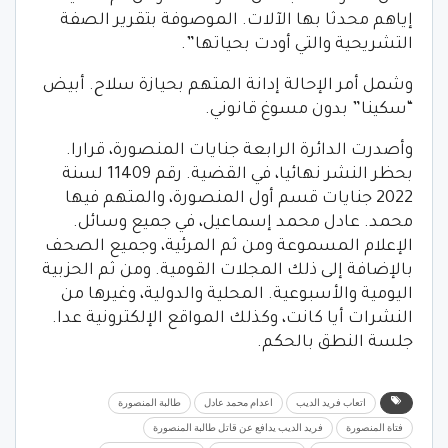
إياهم محدثا بها الآلات. الموصوفة بتقرير الصفة
التشريحية والتي أودت بحياتها”.
وشمل أمر الإحالة إدانة المتهم بحيازة سلاح. أبيض
“سكينا” بدون مسوغ قانوني.
وأصدرت الدائرة الرابعة جنايات المنصورة، قرارا.
بحظر النشر نهائيا، في القضية. رقم 11409 لسنة
2022 جنايات قسم أول المنصورة، والمتهم فيها
محمد. عادل محمد إسماعيل، في جميع وسائل.
الإعلام المسموعة ومن ثم المرئية، وجميع الصحف
بالإضافة إلى ذلك المجلات القومية. ومن ثم الحزبية
اليومية والأسبوعية. المحلية والدولية، وغيرها من
النشرات أيا كانت، وكذلك المواقع الإلكترونية عدا.
جلسة النطق بالحكم.
اتعاب فريد الديب
اعدام محمد عادل
طالبة المنصورة
فتاة المنصورة
فريد الديب يدافع عن قاتل طالبة المنصورة