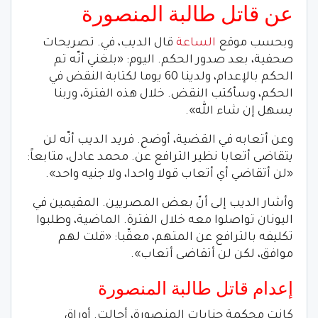
عن قاتل طالبة المنصورة
وبحسب موقع
الساعة
قال الديب، في. تصريحات
صحفية، بعد صدور الحكم. اليوم: «بلغني أنّه تم
الحكم بالإعدام، ولدينا 60 يوما لكتابة النقض في
الحكم، وسأكتب النقض. خلال هذه الفترة، وربنا
يسهل إن شاء الله».
وعن أتعابه في القضية، أوضح. فريد الديب أنّه لن
يتقاضى أتعابا نظير الترافع عن. محمد عادل، متابعاً:
«لن أتقاضي أي أتعاب قولا واحدا، ولا جنيه واحد».
وأشار الديب إلى أنّ بعض المصريين. المقيمين في
اليونان تواصلوا معه خلال الفترة. الماضية، وطلبوا
تكليفه بالترافع عن المتهم، معقّبا: «قلت لهم
موافق، لكن لن أتقاضى أتعاب».
إعدام قاتل طالبة المنصورة
كانت محكمة جنايات المنصورة، أحالت. أوراق