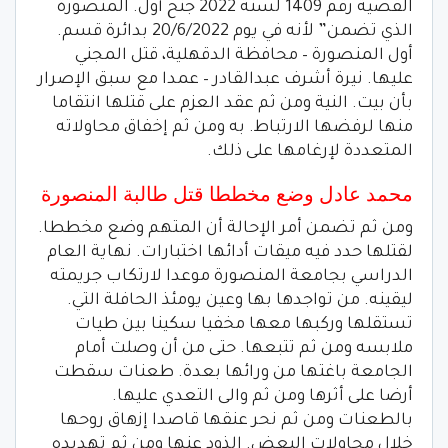
القضية رقم 1409 لسنة 2022 جنح أول. المنصورة
الذي تضمن” لأنه في يوم 20/6/2022 بدائرة قسم.
أول المنصورة – محافظة الدقهلية، قتل المجني
عليها. نيرة أشرف عبدالقادر – عمدا مع سبق الإصرار
بأن بيت. النية ومن ثم عقد العزم على قتلها انتقاما
منها لرفضها الارتباط. به ومن ثم إخفاق محاولاته
المتعددة لإرغامها على ذلك.
محمد عادل وضع مخططا قتل طالبة المنصورة
ومن ثم تضمن أمر الإحالة أن المتهم وضع مخططا.
لقتلها حدد فيه ميقات أدائها اختبارات. نهاية العام
الدراسي بجامعة المنصورة موعدا لارتكاب جريمته
ليقينه. من تواجدها بها وعين يومئذ الحافلة التي.
تستقلها وركبها معها مخفيا سكينا بين طيات
ملابسه ومن ثم تتبعها. حتى من أن وصلت أمام
الجامعة باغتها من ورائها بعدة. طعنات سقطت
أرضا على أثرها ومن ثم والى التعدي عليها.
بالطعنات ومن ثم نحر عنقها قاصدا إزهاق روحها
خلال محاولات البعض. الذود عنها ومن ثم تهديده